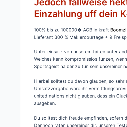
Jedoch fallweise hek
Einzahlung uff dein 
100% bis zu 100000� AGB in kraft
Boomzi
Lieferant 300 % Maklercourtage + 9 Freispi
Unter einsatz von unserem fairen unter and
Welches kann kompromisslos funzen, wenn r
Sportsgeist halber zu tun sein unsereiner 
Hierbei solltest du davon glauben, so seh
Umsatzvorgabe ware ihr Vermittlungsprovis
united nations nicht glauben, dass ein G
ausgeben.
Du solltest dich freude empfinden, sofern
Dennoch raten unsereiner dir, unseren Test