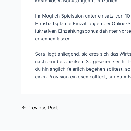
kostenlosen Bonusangebot einzahlen.
Ihr Moglich Spielsalon unter einsatz von 10 
Haushaltsplan je Einzahlungen bei Online-S
lukrativen Einzahlungsbonus dahinter vort
erkennen lassen.
Sera liegt anliegend, sic eres sich das W
nachdem beschenken. So gesehen sei ihr t
du hinlanglich feierlich begehen solltest, 
einen Provision einlosen solltest, um vom Bo
Post
←
Previous Post
navigation