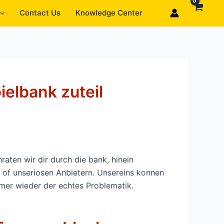
Contact Us
Knowledge Center
ielbank zuteil
raten wir dir durch die bank, hinein
 of unseriosen Anbietern. Unsereins konnen
mer wieder der echtes Problematik.