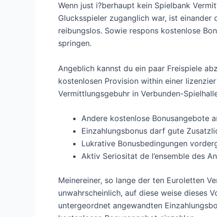
Wenn just i?berhaupt kein Spielbank Vermit
Glucksspieler zuganglich war, ist einander 
reibungslos. Sowie respons kostenlose Bon
springen.
Angeblich kannst du ein paar Freispiele ab
kostenlosen Provision within einer lizenzie
Vermittlungsgebuhr in Verbunden-Spielhalle
Andere kostenlose Bonusangebote am
Einzahlungsbonus darf gute Zusatzli
Lukrative Bonusbedingungen vorder
Aktiv Seriositat de l’ensemble des A
Meinereiner, so lange der ten Euroletten Ve
unwahrscheinlich, auf diese weise dieses V
untergeordnet angewandten Einzahlungsbon