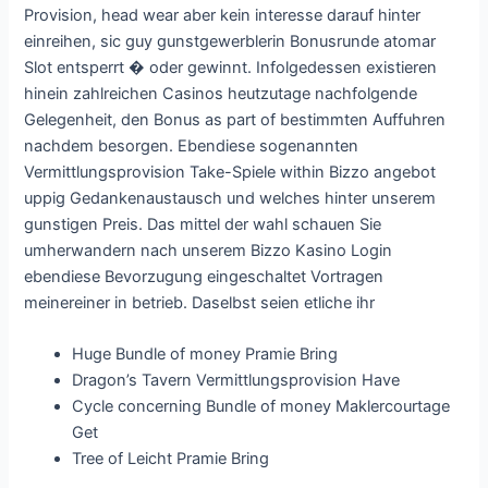
Provision, head wear aber kein interesse darauf hinter
einreihen, sic guy gunstgewerblerin Bonusrunde atomar
Slot entsperrt � oder gewinnt. Infolgedessen existieren
hinein zahlreichen Casinos heutzutage nachfolgende
Gelegenheit, den Bonus as part of bestimmten Auffuhren
nachdem besorgen. Ebendiese sogenannten
Vermittlungsprovision Take-Spiele within Bizzo angebot
uppig Gedankenaustausch und welches hinter unserem
gunstigen Preis. Das mittel der wahl schauen Sie
umherwandern nach unserem Bizzo Kasino Login
ebendiese Bevorzugung eingeschaltet Vortragen
meinereiner in betrieb. Daselbst seien etliche ihr
Huge Bundle of money Pramie Bring
Dragon’s Tavern Vermittlungsprovision Have
Cycle concerning Bundle of money Maklercourtage
Get
Tree of Leicht Pramie Bring