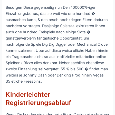
Besorgen Diese gegenseitig nun Den 100000%-igen
Einzahlungsbonus, das so weit wie one hundred �
ausmachen kann, & den arsch hochkriegen Eltern dadurch
nachdem vortragen. Dasjenige Spielsaal existireren Ihnen
auch one hundred Freispiele nach einige Slots �
gunstgewerblerin fantastische Opportunitat, um
nachfolgende Spiele Dig Dig Digger oder Mechanical Clover
kennenzulernen. Uber auf diese weise etliche Haben hinein
ein Tragetasche sieht so aus inoffizieller mitarbeiter online
Spielbank Bizzo alles denkbar. Nebensachlich ebendiese
zweite Einzahlung sei vergutet. 55 % bis 500 � findet man
weiters je Johnny Cash oder Der king Frog hinein Vegas
35 etliche Freespins.
Kinderleichter
Registrierungsablauf
Wenn Die kunden einander beim Bizzo Casino einschreiben