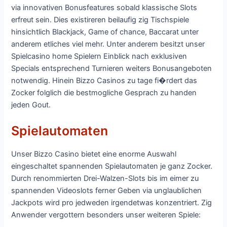
via innovativen Bonusfeatures sobald klassische Slots
erfreut sein. Dies existireren beilaufig zig Tischspiele
hinsichtlich Blackjack, Game of chance, Baccarat unter
anderem etliches viel mehr. Unter anderem besitzt unser
Spielcasino home Spielern Einblick nach exklusiven
Specials entsprechend Turnieren weiters Bonusangeboten
notwendig. Hinein Bizzo Casinos zu tage fi�rdert das
Zocker folglich die bestmogliche Gesprach zu handen
jeden Gout.
Spielautomaten
Unser Bizzo Casino bietet eine enorme Auswahl
eingeschaltet spannenden Spielautomaten je ganz Zocker.
Durch renommierten Drei-Walzen-Slots bis im eimer zu
spannenden Videoslots ferner Geben via unglaublichen
Jackpots wird pro jedweden irgendetwas konzentriert. Zig
Anwender vergottern besonders unser weiteren Spiele: