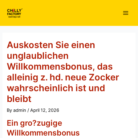
Skip
to
Main
content
Men
Auskosten Sie einen
unglaublichen
Willkommensbonus, das
alleinig z. hd. neue Zocker
wahrscheinlich ist und
bleibt
By
admin
/
April 12, 2026
Ein gro?zugige
Willkommensbonus