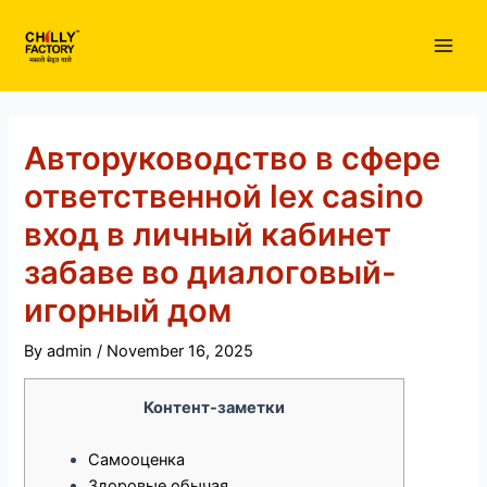
Skip
to
Main
content
Men
Авторуководство в сфере
ответственной lex casino
вход в личный кабинет
забаве во диалоговый-
игорный дом
By
admin
/
November 16, 2025
Контент-заметки
Самооценка
Здоровые обычая