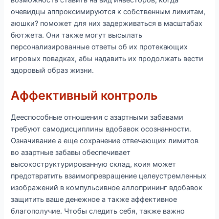
очевидцы аппроксимируются к собственным лимитам,
аюшки? поможет для них задерживаться в масштабах
бютжета. Они также могут высылать
персонализированные ответы об их протекающих
игровых повадках, абы надавить их продолжать вести
здоровый образ жизни.
Аффективный контроль
Дееспособные отношения с азартными забавами
требуют самодисциплины вдобавок осознанности.
Означивание а еще сохранение отвечающих лимитов
во азартные забавы обеспечивает
высокоструктурированную склад, коия может
предотвратить взаимопревращение целеустремленных
изображений в компульсивное аллопрининг вдобавок
защитить ваше денежное а также аффективное
благополучие. Чтобы следить себя, также важно