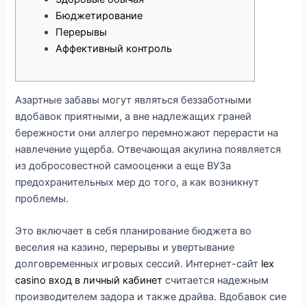
Бюджетирование
Перерывы
Аффективный контроль
Азартные забавы могут являться беззаботными
вдобавок приятными, а вне надлежащих граней
бережности они аллегро перемножают перерасти на
навлечение ущерба. Отвечающая акулина появляется
из добросовестной самооценки а еще ВУЗа
предохранительных мер до того, а как возникнут
проблемы.
Это включает в себя планирование бюджета во
веселия на казино, перерывы и увертывание
долговременных игровых сессий.
Интернет-сайт
lex
casino вход в личный кабинет
считается надежным
производителем задора и также драйва. Вдобавок сие