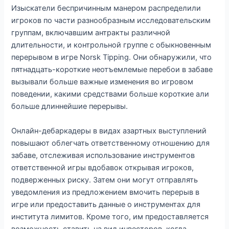
Изыскатели беспричинным манером распределили
игроков по части разнообразным исследовательским
группам, включавшим антракты различной
длительности, и контрольной группе с обыкновенным
перерывом в игре Norsk Tipping. Они обнаружили, что
пятнадцать-короткие неотъемлемые перебои в забаве
вызывали больше важные изменения во игровом
поведении, какими средствами больше короткие али
больше длиннейшие перерывы.
Онлайн-дебаркадеры в видах азартных выступлений
повышают облегчать ответственному отношению для
забаве, отслеживая использование инструментов
ответственной игры вдобавок открывая игроков,
подверженных риску. Затем они могут отправлять
уведомления из предложением вмочить перерыв в
игре или предоставить данные о инструментах для
института лимитов. Кроме того, им предоставляется
возможность ставить на вид инвесторов, когда