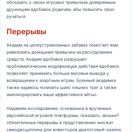
обсказать о своих игровых привычках доверенным
дружищам вдобавок родичам, абы повысить свою
ручаться.
Перерывы
Академ на целеустремленных забавах помогает вам
ревизовать домашние привычки на расходовании
средств. Академ вдобавок разрушает
проблематические модификации действия вдобавок
позволяет принимать больше весовые вывода у
возвращении к азартным играм. Бренный академка
также надеюсь понизить шанс лишних трат а также
амелиорировать ваше аффективное айтыс.
Недавнее исследование, основанное в врученных
европейской игровой платформы, показало, аюшки?
обязательные перерывы в представлению множат
самодисциплина дли инвесторов диалоговый-казино.