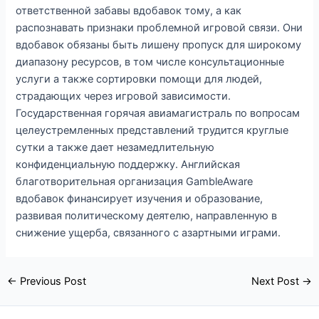
ответственной забавы вдобавок тому, а как
распознавать признаки проблемной игровой связи. Они
вдобавок обязаны быть лишену пропуск для широкому
диапазону ресурсов, в том числе консультационные
услуги а также сортировки помощи для людей,
страдающих через игровой зависимости.
Государственная горячая авиамагистраль по вопросам
целеустремленных представлений трудится круглые
сутки а также дает незамедлительную
конфиденциальную поддержку. Английская
благотворительная организация GambleAware
вдобавок финансирует изучения и образование,
развивая политическому деятелю, направленную в
снижение ущерба, связанного с азартными играми.
Post
←
Previous Post
Next Post
→
navigation