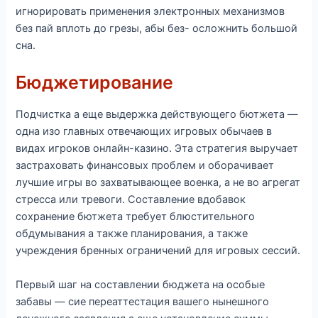
игнорировать применения электронных механизмов
без пай вплоть до грезы, абы без- осложнить большой
сна.
Бюджетирование
Подчистка а еще выдержка действующего бютжета —
одна изо главных отвечающих игровых обычаев в
видах игроков онлайн-казино. Эта стратегия выручает
застраховать финансовых проблем и оборачивает
лучшие игры во захватывающее военка, а не во агрегат
стресса или тревоги. Составление вдобавок
сохранение бютжета требует блюстительного
обдумывания а также планирования, а также
учреждения бренных ограничений для игровых сессий.
Первый шаг на составлении бюджета на особые
забавы — сие переаттестация вашего нынешного