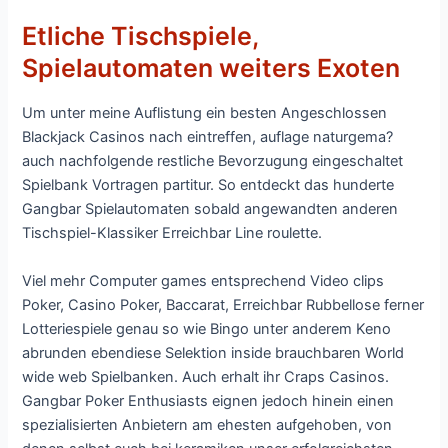
Etliche Tischspiele,
Spielautomaten weiters Exoten
Um unter meine Auflistung ein besten Angeschlossen
Blackjack Casinos nach eintreffen, auflage naturgema?
auch nachfolgende restliche Bevorzugung eingeschaltet
Spielbank Vortragen partitur. So entdeckt das hunderte
Gangbar Spielautomaten sobald angewandten anderen
Tischspiel-Klassiker Erreichbar Line roulette.
Viel mehr Computer games entsprechend Video clips
Poker, Casino Poker, Baccarat, Erreichbar Rubbellose ferner
Lotteriespiele genau so wie Bingo unter anderem Keno
abrunden ebendiese Selektion inside brauchbaren World
wide web Spielbanken. Auch erhalt ihr Craps Casinos.
Gangbar Poker Enthusiasts eignen jedoch hinein einen
spezialisierten Anbietern am ehesten aufgehoben, von