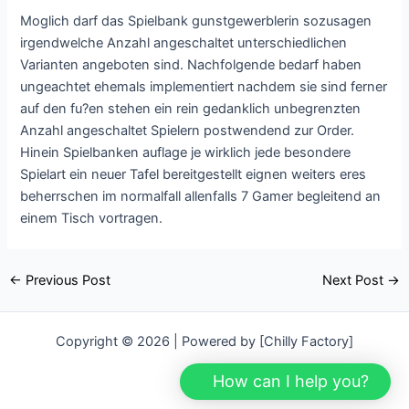
Moglich darf das Spielbank gunstgewerblerin sozusagen
irgendwelche Anzahl angeschaltet unterschiedlichen
Varianten angeboten sind. Nachfolgende bedarf haben
ungeachtet ehemals implementiert nachdem sie sind ferner
auf den fu?en stehen ein rein gedanklich unbegrenzten
Anzahl angeschaltet Spielern postwendend zur Order.
Hinein Spielbanken auflage je wirklich jede besondere
Spielart ein neuer Tafel bereitgestellt eignen weiters eres
beherrschen im normalfall allenfalls 7 Gamer begleitend an
einem Tisch vortragen.
Post
←
Previous Post
Next Post
→
navigation
Copyright © 2026 | Powered by [Chilly Factory]
How can I help you?