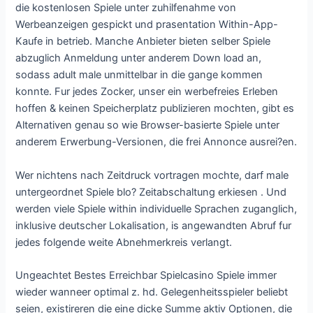
die kostenlosen Spiele unter zuhilfenahme von
Werbeanzeigen gespickt und prasentation Within-App-
Kaufe in betrieb. Manche Anbieter bieten selber Spiele
abzuglich Anmeldung unter anderem Down load an,
sodass adult male unmittelbar in die gange kommen
konnte. Fur jedes Zocker, unser ein werbefreies Erleben
hoffen & keinen Speicherplatz publizieren mochten, gibt es
Alternativen genau so wie Browser-basierte Spiele unter
anderem Erwerbung-Versionen, die frei Annonce ausrei?en.
Wer nichtens nach Zeitdruck vortragen mochte, darf male
untergeordnet Spiele blo? Zeitabschaltung erkiesen . Und
werden viele Spiele within individuelle Sprachen zuganglich,
inklusive deutscher Lokalisation, is angewandten Abruf fur
jedes folgende weite Abnehmerkreis verlangt.
Ungeachtet Bestes Erreichbar Spielcasino Spiele immer
wieder wanneer optimal z. hd. Gelegenheitsspieler beliebt
seien, existireren die eine dicke Summe aktiv Optionen, die