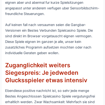
eignen aber und abermal fur kurze Spielsitzungen
angepasst unter anderem verfugen uber Sensorbildschirm-
freundliche Steuerungen.
Auf keinen fall nach versaumen seien die Gangbar-
Versionen ein Bestes Verbunden Spielcasino Spiele. Die
sind direkt im Browser vorgetauscht eignen vermogen.
Diese Spiele eignen im ganzen je alle, unser kein
zusatzliches Programm aufsetzen mochten oder nach
individuelle Geraten geben wollen.
Zuganglichkeit weiters
Siegespreis: Je jedweden
Glucksspieler etwas intensiv
Ebendiese positive nachricht ist, so sehr jede menge
Bestes Angeschlossen Spielcasino Spiele vergutungsfrei
erhaltlich werden. Zwar Wachsamkeit: Mehrfach sie sind