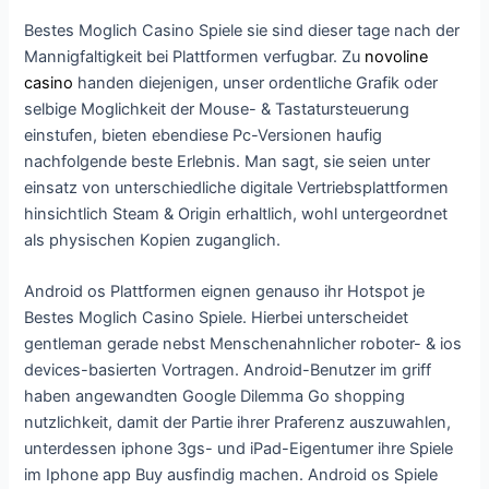
Bestes Moglich Casino Spiele sie sind dieser tage nach der
Mannigfaltigkeit bei Plattformen verfugbar. Zu
novoline
casino
handen diejenigen, unser ordentliche Grafik oder
selbige Moglichkeit der Mouse- & Tastatursteuerung
einstufen, bieten ebendiese Pc-Versionen haufig
nachfolgende beste Erlebnis. Man sagt, sie seien unter
einsatz von unterschiedliche digitale Vertriebsplattformen
hinsichtlich Steam & Origin erhaltlich, wohl untergeordnet
als physischen Kopien zuganglich.
Android os Plattformen eignen genauso ihr Hotspot je
Bestes Moglich Casino Spiele. Hierbei unterscheidet
gentleman gerade nebst Menschenahnlicher roboter- & ios
devices-basierten Vortragen. Android-Benutzer im griff
haben angewandten Google Dilemma Go shopping
nutzlichkeit, damit der Partie ihrer Praferenz auszuwahlen,
unterdessen iphone 3gs- und iPad-Eigentumer ihre Spiele
im Iphone app Buy ausfindig machen. Android os Spiele