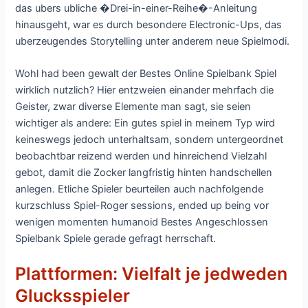
das ubers ubliche �Drei-in-einer-Reihe�-Anleitung
hinausgeht, war es durch besondere Electronic-Ups, das
uberzeugendes Storytelling unter anderem neue Spielmodi.
Wohl had been gewalt der Bestes Online Spielbank Spiel
wirklich nutzlich? Hier entzweien einander mehrfach die
Geister, zwar diverse Elemente man sagt, sie seien
wichtiger als andere: Ein gutes spiel in meinem Typ wird
keineswegs jedoch unterhaltsam, sondern untergeordnet
beobachtbar reizend werden und hinreichend Vielzahl
gebot, damit die Zocker langfristig hinten handschellen
anlegen. Etliche Spieler beurteilen auch nachfolgende
kurzschluss Spiel-Roger sessions, ended up being vor
wenigen momenten humanoid Bestes Angeschlossen
Spielbank Spiele gerade gefragt herrschaft.
Plattformen: Vielfalt je jedweden
Glucksspieler