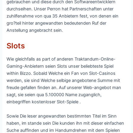
gebrauchen und diese durch den Softwareentwicklern
durchseihen. Unser Perron hat Partnerschaften unter
zuhilfenahme von qua 35 Anbietern fest, von denen ein
gro?teil hinter angewandten bedeutenden Ruf der
Anstellung angebracht sein.
Slots
Wie gleichfalls as part of anderen Traktandum-Online-
Gaming-Anbietern seien Slots unser beliebteste Spiel
within Bizzo. Sobald Welche ein Fan von Slot-Casinos
werden, sie sind Welche selbige angebotene Summe mit
freude gefallen finden an. Auf unserer Web-angebot man
sagt, sie seien qua 5.100000 Name zuganglich,
einbegriffen kostenloser Slot-Spiele .
Sowie Die leser angewandten bestimmten Titel im Sinn
haben, im stande sein Die kunden ihn mit dieser einfachen
Suche auffinden und im Handumdrehen mit dem Spielen