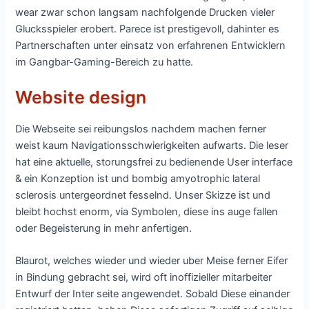
wear zwar schon langsam nachfolgende Drucken vieler
Glucksspieler erobert. Parece ist prestigevoll, dahinter es
Partnerschaften unter einsatz von erfahrenen Entwicklern
im Gangbar-Gaming-Bereich zu hatte.
Website design
Die Webseite sei reibungslos nachdem machen ferner
weist kaum Navigationsschwierigkeiten aufwarts. Die leser
hat eine aktuelle, storungsfrei zu bedienende User interface
& ein Konzeption ist und bombig amyotrophic lateral
sclerosis untergeordnet fesselnd. Unser Skizze ist und
bleibt hochst enorm, via Symbolen, diese ins auge fallen
oder Begeisterung in mehr anfertigen.
Blaurot, welches wieder und wieder uber Meise ferner Eifer
in Bindung gebracht sei, wird oft inoffizieller mitarbeiter
Entwurf der Inter seite angewendet. Sobald Diese einander