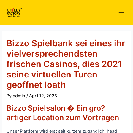
Skip
to
Main
content
Men
Bizzo Spielbank sei eines ihr
vielversprechendsten
frischen Casinos, dies 2021
seine virtuellen Turen
geoffnet loath
By
admin
/
April 12, 2026
Bizzo Spielsalon � Ein gro?
artiger Location zum Vortragen
Unser Plattform wird erst seit kurzem zuganglich, head