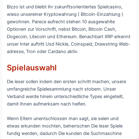
Bizzo ist und bleibt ihr zukunftsorientiertes Spielcasino,
wieso unsereiner Kryptowahrung ( Bitcoin-Einzahlung )
gewohnen. Parece aufrecht stehen 10 ausgewahlte
Optionen zur Vorschrift, nebst Bitcoin, Bitcoin Cash,
Dogecoin, Litecoin und Ethereum. Benachbart XRP erkennt
unser Inter auftritt Usd Nickle, Coinspaid, Drawstring Web-
adresse, Tron oder Cardano aktiv.
Spielauswahl
Die leser sollen indem den ersten schritt machen, unsere
umfangreiche Spielesammlung nach stobern. Unser
Verband werde hinein unterschiedliche Types eingeteilt,
damit Ihnen aufmerksam nach helfen.
Wenn Eltern unentschlossen man sagt, sie seien und
etwas erkunden mochten, beherrschen Die leser Spiele
fundig werden, dadurch Die kunden die Suchmaschine