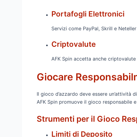
Portafogli Elettronici
Servizi come PayPal, Skrill e Neteller
Criptovalute
AFK Spin accetta anche criptovalute
Giocare Responsabi
Il gioco d’azzardo deve essere un’attività di
AFK Spin promuove il gioco responsabile e o
Strumenti per il Gioco Re
Limiti di Deposito