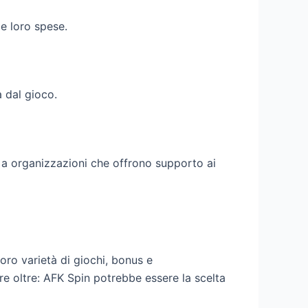
le loro spese.
 dal gioco.
i a organizzazioni che offrono supporto ai
loro varietà di giochi, bonus e
are oltre: AFK Spin potrebbe essere la scelta