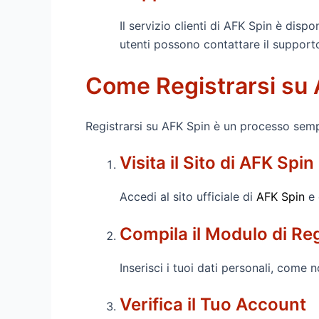
Il servizio clienti di AFK Spin è disp
utenti possono contattare il supporto
Come Registrarsi su
Registrarsi su AFK Spin è un processo sempl
Visita il Sito di AFK Spin
Accedi al sito ufficiale di
AFK Spin
e 
Compila il Modulo di Re
Inserisci i tuoi dati personali, come 
Verifica il Tuo Account