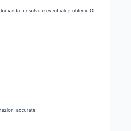
i domanda o risolvere eventuali problemi. Gli
mazioni accurate.