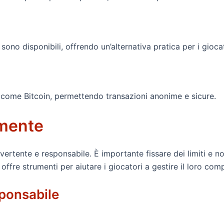
 sono disponibili, offrendo un’alternativa pratica per i giocat
 come Bitcoin, permettendo transazioni anonime e sicure.
lmente
vertente e responsabile. È importante fissare dei limiti e no
ffre strumenti per aiutare i giocatori a gestire il loro co
sponsabile