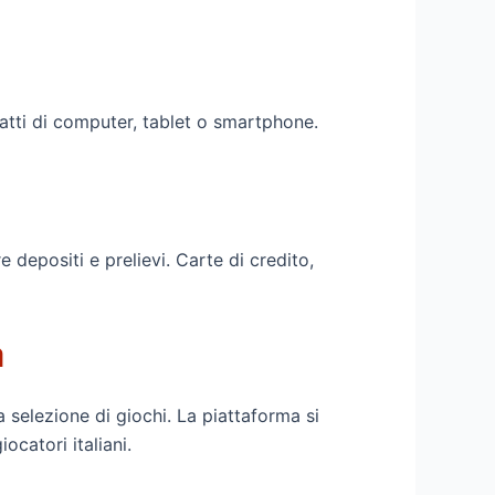
tratti di computer, tablet o smartphone.
 depositi e prelievi. Carte di credito,
a
a selezione di giochi. La piattaforma si
ocatori italiani.