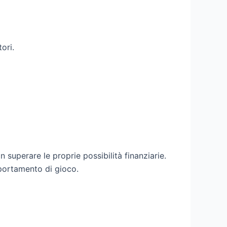
ori.
n superare le proprie possibilità finanziarie.
mportamento di gioco.