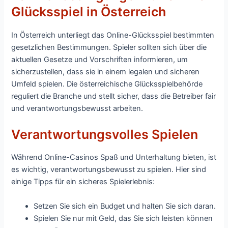
Glücksspiel in Österreich
In Österreich unterliegt das Online-Glücksspiel bestimmten
gesetzlichen Bestimmungen. Spieler sollten sich über die
aktuellen Gesetze und Vorschriften informieren, um
sicherzustellen, dass sie in einem legalen und sicheren
Umfeld spielen. Die österreichische Glücksspielbehörde
reguliert die Branche und stellt sicher, dass die Betreiber fair
und verantwortungsbewusst arbeiten.
Verantwortungsvolles Spielen
Während Online-Casinos Spaß und Unterhaltung bieten, ist
es wichtig, verantwortungsbewusst zu spielen. Hier sind
einige Tipps für ein sicheres Spielerlebnis:
Setzen Sie sich ein Budget und halten Sie sich daran.
Spielen Sie nur mit Geld, das Sie sich leisten können