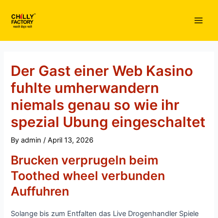
Skip
to
Main
content
Men
Der Gast einer Web Kasino
fuhlte umherwandern
niemals genau so wie ihr
spezial Ubung eingeschaltet
By
admin
/
April 13, 2026
Brucken verprugeln beim
Toothed wheel verbunden
Auffuhren
Solange bis zum Entfalten das Live Drogenhandler Spiele