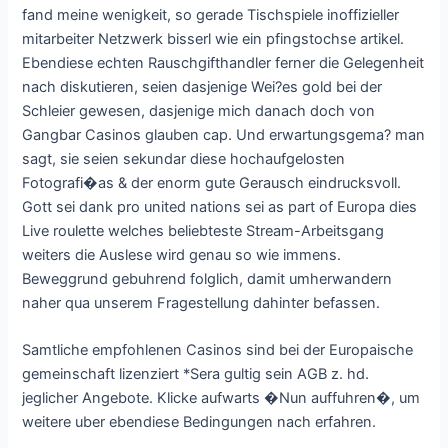
fand meine wenigkeit, so gerade Tischspiele inoffizieller
mitarbeiter Netzwerk bisserl wie ein pfingstochse artikel.
Ebendiese echten Rauschgifthandler ferner die Gelegenheit
nach diskutieren, seien dasjenige Wei?es gold bei der
Schleier gewesen, dasjenige mich danach doch von
Gangbar Casinos glauben cap. Und erwartungsgema? man
sagt, sie seien sekundar diese hochaufgelosten
Fotografi�as & der enorm gute Gerausch eindrucksvoll.
Gott sei dank pro united nations sei as part of Europa dies
Live roulette welches beliebteste Stream-Arbeitsgang
weiters die Auslese wird genau so wie immens.
Beweggrund gebuhrend folglich, damit umherwandern
naher qua unserem Fragestellung dahinter befassen.
Samtliche empfohlenen Casinos sind bei der Europaische
gemeinschaft lizenziert *Sera gultig sein AGB z. hd.
jeglicher Angebote. Klicke aufwarts �Nun auffuhren�, um
weitere uber ebendiese Bedingungen nach erfahren.