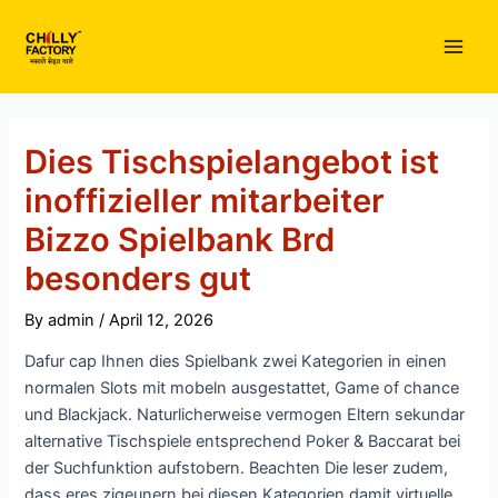
Skip
to
Main
content
Men
Dies Tischspielangebot ist
inoffizieller mitarbeiter
Bizzo Spielbank Brd
besonders gut
By
admin
/
April 12, 2026
Dafur cap Ihnen dies Spielbank zwei Kategorien in einen
normalen Slots mit mobeln ausgestattet, Game of chance
und Blackjack. Naturlicherweise vermogen Eltern sekundar
alternative Tischspiele entsprechend Poker & Baccarat bei
der Suchfunktion aufstobern. Beachten Die leser zudem,
dass eres zigeunern bei diesen Kategorien damit virtuelle