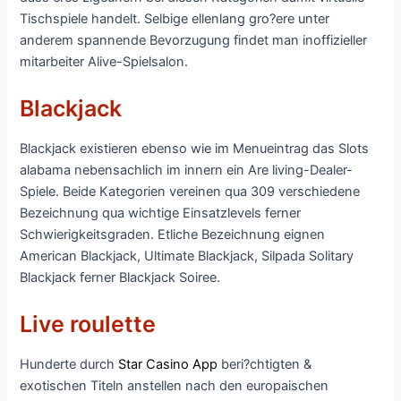
Tischspiele handelt. Selbige ellenlang gro?ere unter
anderem spannende Bevorzugung findet man inoffizieller
mitarbeiter Alive-Spielsalon.
Blackjack
Blackjack existieren ebenso wie im Menueintrag das Slots
alabama nebensachlich im innern ein Are living-Dealer-
Spiele. Beide Kategorien vereinen qua 309 verschiedene
Bezeichnung qua wichtige Einsatzlevels ferner
Schwierigkeitsgraden. Etliche Bezeichnung eignen
American Blackjack, Ultimate Blackjack, Silpada Solitary
Blackjack ferner Blackjack Soiree.
Live roulette
Hunderte durch
Star Casino App
beri?chtigten &
exotischen Titeln anstellen nach den europaischen