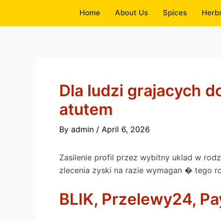
Skip
Home
About Us
Spices
Herb
to
content
Dla ludzi grajacych 
atutem
By
admin
/
April 6, 2026
Zasilenie profil przez wybitny uklad w ro
zlecenia zyski na razie wymagan � tego ro
BLIK, Przelewy24, Pa