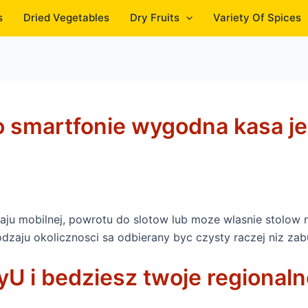
s
Dried Vegetables
Dry Fruits
Variety Of Spices
do smartfonie wygodna kasa 
dzaju mobilnej, powrotu do slotow lub moze wlasnie stolow
dzaju okolicznosci sa odbierany byc czysty raczej niz za
yU i bedziesz twoje regional