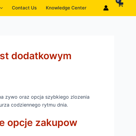
Contact Us
Knowledge Center
jest dodatkowym
 na zywo oraz opcja szybkiego zlozenia
burza codziennego rytmu dnia.
ne opcje zakupow