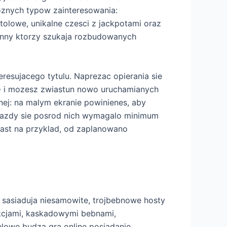
roznych typow zainteresowania:
tolowe, unikalne czesci z jackpotami oraz
 inny ktorzy szukaja rozbudowanych
resujacego tytulu. Naprezac opierania sie
h� i mozesz zwiastun nowo uruchamianych
nej: na malym ekranie powinienes, aby
ojazdy sie posrod nich wymagalo minimum
iast na przyklad, od zaplanowano
 sasiaduja niesamowite, trojbebnowe hosty
kcjami, kaskadowymi bebnami,
elowe budza gra online posiadanie