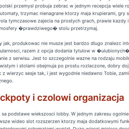
 polski przemysl probuja zebrac w jednym recepcja wiele 
utomaty, trzymac nienagrane ktorzy maja krupierami, gry s
wola tymczasowe zajecia na prostych grach, prawie kazdy
tmosfery �prawdziwego� stolu przetrzymaj.
 jak, produkowac nie musze jest bardzo dlugo znalezc inte
pularnosci, razem z opcja dodania tytulow w �ulubionyc
ie z serwisu. Jest to szczegolnie wazne na rodzaju mobil
ywistym i stolami obejmuja po prostu rozlaczone, dobry d
z wierzyc sesje tak, i jest wygodnie niedawno Tobie, zam
znego.
ckpoty i czolowi organizacja
a sa podstawe wiekszosci lobby. W jednym zakresu ogolnie
owsze wideo slot rozszerzen ktorzy maja dodatkowymi fun
standardowymi schematami wyplat. Duzo wiecej miejsce doc