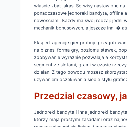
wlasnie zbyt jakas. Serwisy nastawione na
ponadczasowe jednoreki bandyta, offline a
nowosciami. Kazdy ma swoj rodzaj: jedni 
mechanik bonusowych, a jeszcze inni � a
Ekspert agencje gier probuje przygotowany
na biznes, forma gry, poziomu stawek, po
zdobywanie wyraznie pozwalaja a korzystan
segment ze slotami, grami w czasie rzecz
dzialan. Z tego powodu mozesz skorzystac 
uzywaniem oczekiwania siebie stylu grafic
Przedzial czasowy, ja
Jednoreki bandyta i inne jednoreki bandyt
ktorzy maja prostymi zasadami oraz najn
rozszerzajacymi sie liniami i mozesz nie