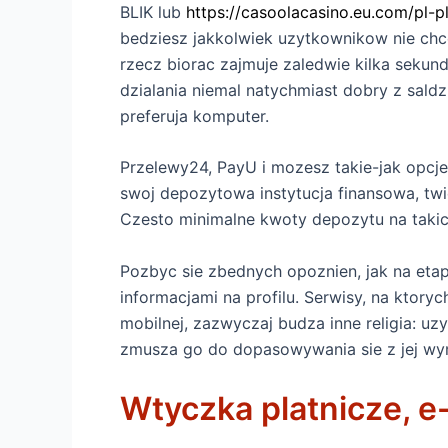
BLIK lub
https://casoolacasino.eu.com/pl-pl
bedziesz jakkolwiek uzytkownikow nie chc
rzecz biorac zajmuje zaledwie kilka seku
dzialania niemal natychmiast dobry z saldzi
preferuja komputer.
Przelewy24, PayU i mozesz takie-jak opcj
swoj depozytowa instytucja finansowa, twie
Czesto minimalne kwoty depozytu na taki
Pozbyc sie zbednych opoznien, jak na etap
informacjami na profilu. Serwisy, na ktoryc
mobilnej, zazwyczaj budza inne religia: u
zmusza go do dopasowywania sie z jej w
Wtyczka platnicze, e