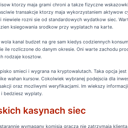
isow ktorzy maja grami chroni a takze fizyczne wskazowk
sciwie transakcje ktorzy maja wykorzystaniem aktywow cyf
i niewiele rozni sie od standardowych wydatkow siec. Wa
zien ksiegowania srodkow przy wyplatach na karte.
o wola kanal budzet na gre sam kiedys codziennych konsu
nie ile rozliczone do danym okresie. Oni warte zachodu prod
h rodzaje kosztow.
pisko smieci i wygrana na kryptowalutach. Taka opcja jest
fike wahan kursow. Cokolwiek wybranej podejscia dla inwe
sakcji oraz mozliwymi weryfikacjami. Im wiekszy informacj
 i bedziesz wyplaty.
skich kasynach siec
starannie wymagany komisja gracza nie zatrzymaja klienta,