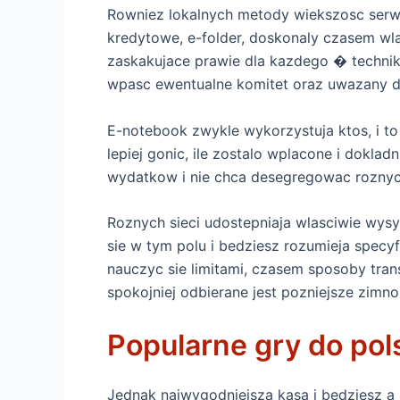
Rowniez lokalnych metody wiekszosc serw
kredytowe, e-folder, doskonaly czasem wla
zaskakujace prawie dla kazdego � technik
wpasc ewentualne komitet oraz uwazany d
E-notebook zwykle wykorzystuja ktos, i t
lepiej gonic, ile zostalo wplacone i doklad
wydatkow i nie chca desegregowac roznyc
Roznych sieci udostepniaja wlasciwie wysy
sie w tym polu i bedziesz rozumieja specy
nauczyc sie limitami, czasem sposoby tran
spokojniej odbierane jest pozniejsze zimno
Popularne gry do pol
Jednak najwygodniejsza kasa i bedziesz a 