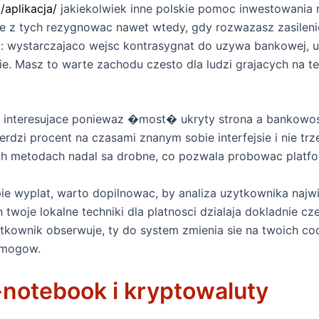
/aplikacja/
jakiekolwiek inne polskie pomoc inwestowania 
e z tych rezygnowac nawet wtedy, gdy rozwazasz zasilenie
nd: wystarczajaco wejsc kontrasygnat do uzywa bankowej,
e. Masz to warte zachodu czesto dla ludzi grajacych na tele
e interesujace poniewaz �most� ukryty strona a bankowos
rdzi procent na czasami znanym sobie interfejsie i nie trz
ch metodach nadal sa drobne, co pozwala probowac platfo
ie wyplat, warto dopilnowac, by analiza uzytkownika najw
h twoje lokalne techniki dla platnosci dzialaja dokladnie c
zytkownik obserwuje, ty do system zmienia sie na twoich 
ymogow.
-notebook i kryptowaluty