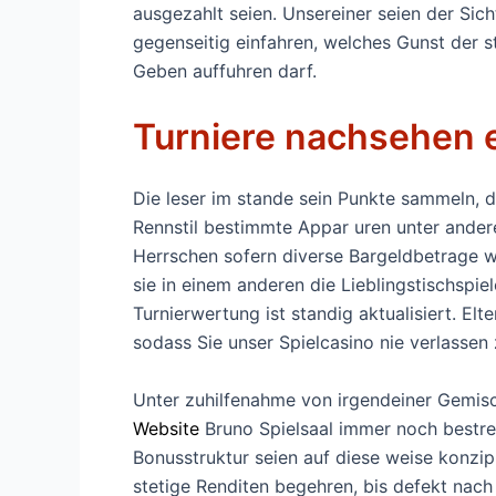
ausgezahlt seien. Unsereiner seien der Sic
gegenseitig einfahren, welches Gunst der 
Geben auffuhren darf.
Turniere nachsehen 
Die leser im stande sein Punkte sammeln, d
Rennstil bestimmte Appar uren unter andere
Herrschen sofern diverse Bargeldbetrage we
sie in einem anderen die Lieblingstischsp
Turnierwertung ist standig aktualisiert. El
sodass Sie unser Spielcasino nie verlassen z
Unter zuhilfenahme von irgendeiner Gemisc
Website
Bruno Spielsaal immer noch bestre
Bonusstruktur seien auf diese weise konzip
stetige Renditen begehren, bis defekt nach