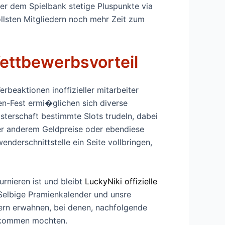
ber dem Spielbank stetige Pluspunkte via
llsten Mitgliedern noch mehr Zeit zum
ttbewerbsvorteil
beaktionen inoffizieller mitarbeiter
en-Fest ermi�glichen sich diverse
sterschaft bestimmte Slots trudeln, dabei
ter anderem Geldpreise oder ebendiese
enderschnittstelle ein Seite vollbringen,
rnieren ist und bleibt
LuckyNiki offizielle
Selbige Pramienkalender und unsre
elern erwahnen, bei denen, nachfolgende
en kommen mochten.