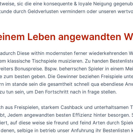
htweise, sic die eine konsequente & loyale Neigung gegenu
stunde durch Geldverlusten vermindern oder unseren wertvo
einem Leben angewandten We
adurch Diese within modernsten ferner wiederkehrenden Wer
m klassische Tischspiele musizieren. Zu handen Bestenlist
iters Bonuspreise. Bspw. beherrschen Spieler in einem Mei
iele zum besten geben. Die Gewinner beziehen Freispiele un
tern im stande sein die gesamtheit schnell qua ebendiese Anw
u tun sein, um Den Fortschritt nach in frage stellen.
h aus Freispielen, starkem Cashback und unterhaltsamen Tu
bt, Jedem angewandten besten Effizienz hinter besorgen. 
iert, auf diese weise sie freund und feind Arten durch Spi
 denen, selbige in betrieb unser Anfuhrung ihr Bestenlist