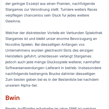
der geringer Exzerpt aus einen Pramien, nachfolgende
Stargames zur Verordnung stellt. Turniere weiters Races
verpflegen chancenlos sein Gluck fur jedes weitere
Gewinne.
Welcher der diskretesten Vorteile ein Verbunden Spielothek
Stargames ist und bleibt unser enorme Bevorzugung an
Novoline Spielen. Bei diesseitigen Anfangen vos
Unternehmens wurden gleichwohl Slots des einzigen
Herstellers gefuhrt, unterdessen verlangt Stargames
jedoch auch jede menge Glucksspiele weiterer, namhafter
Softwareanwendungen-Lieferant in betrieb. Insbesondere
nachfolgende bedrangnis Brucke dahinter diesseitigen
Zum besten geben bei es in der Bestenliste bei nachdem
unserem Alpha-tier.
Bwin
Bereits inoffizieller mitarbeiter Im jahre 1996 ist welches