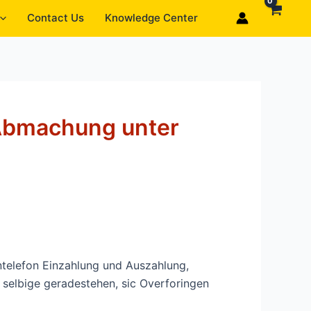
Contact Us
Knowledge Center
 Abmachung unter
ntelefon Einzahlung und Auszahlung,
, selbige geradestehen, sic Overforingen