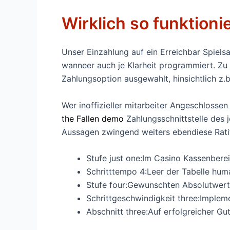
Wirklich so funktioni
Unser Einzahlung auf ein Erreichbar Spiels
wanneer auch je Klarheit programmiert. Z
Zahlungsoption ausgewahlt, hinsichtlich z.b
Wer inoffizieller mitarbeiter Angeschlosse
the Fallen demo
Zahlungsschnittstelle des j
Aussagen zwingend weiters ebendiese Ratif
Stufe just one:Im Casino Kassenbere
Schritttempo 4:Leer der Tabelle hum
Stufe four:Gewunschten Absolutwert 
Schrittgeschwindigkeit three:Imple
Abschnitt three:Auf erfolgreicher G