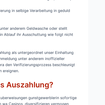
erung in selbige Verarbeitung in geduld
unter anderem Geldwasche oder stellt
in Ablauf ihr Ausschuttung wie folgt nicht
szahlung als untergeordnet unser Einhaltung
Anmeldung unter anderem inoffizieller
ra den Verifizierungsprozess beschleunigt
n ereignen.
rs Auszahlung?
nkuberweisungen gunstgewerblerin sofortige
 wa Casinos, diversifizieren vermogen,