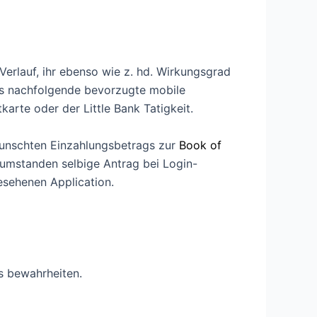
Verlauf, ihr ebenso wie z. hd. Wirkungsgrad
os nachfolgende bevorzugte mobile
karte oder der Little Bank Tatigkeit.
ewunschten Einzahlungsbetrags zur
Book of
r umstanden selbige Antrag bei Login-
esehenen Application.
s bewahrheiten.