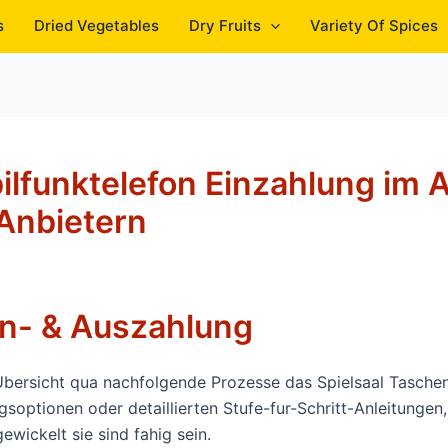
s
Dried Vegetables
Dry Fruits
Variety Of Spices
ilfunktelefon Einzahlung im
Anbietern
in- & Auszahlung
 Ubersicht qua nachfolgende Prozesse das Spielsaal Tasche
gsoptionen oder detaillierten Stufe-fur-Schritt-Anleitungen
ewickelt sie sind fahig sein.