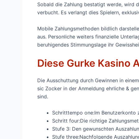
Sobald die Zahlung bestatigt werde, wird 
verbucht. Es verlangt dies Spielern, exklu
Mobile Zahlungsmethoden bildlich darstelle
aus. Personliche weiters finanzielle Unterl
beruhigendes Stimmungslage ihr Gewissheit i
Diese Gurke Kasino 
Die Ausschuttung durch Gewinnen in einem T
sic Zocker in der Anmeldung ehrliche & g
sind.
Schritttempo one:Im Benutzerkonto 
Schritt four:Die richtige Zahlungsme
Stufe 3: Den gewunschten Auszahlun
Stufe three:Nachfolgende Auszahlun