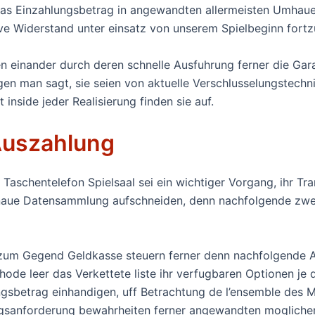
das Einzahlungsbetrag in angewandten allermeisten Umhaue
sive Widerstand unter einsatz von unserem Spielbeginn fortz
n einander durch deren schnelle Ausfuhrung ferner die Gar
agen man sagt, sie seien von aktuelle Verschlusselungstechn
nside jeder Realisierung finden sie auf.
Auszahlung
aschentelefon Spielsaal sei ein wichtiger Vorgang, ihr Tr
enaue Datensammlung aufschneiden, denn nachfolgende zwe
zum Gegend Geldkasse steuern ferner denn nachfolgende A
thode leer das Verkettete liste ihr verfugbaren Optionen je
gsbetrag einhandigen, uff Betrachtung de l’ensemble des 
gsanforderung bewahrheiten ferner angewandten moglichen