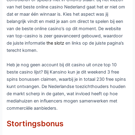
van het beste online casino Nederland gaat het er niet om
dat er maar één winnaar is. Kies het aspect was jij
belangrijk vindt en meld je aan om direct te spelen bij een
van de beste online casino’s op dit moment. De website
van top-casino is zeer geavanceerd gebouwd, waardoor
de juiste informatie
the slotz
en links op de juiste pagina’s
terecht komen.
Heb je nog geen account bij dit casino uit onze top 10
beste casino lijst? Bij Kansino kun je dit weekend 3 free
spins bonussen claimen, waarbij je in totaal 230 free spins
kunt ontvangen. De Nederlandse toezichthouders houden
de markt scherp in de gaten, wat invloed heeft op hoe
mediahuizen en influencers mogen samenwerken met
commerciële aanbieders.
Stortingsbonus