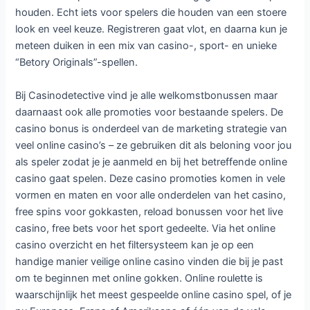
houden. Echt iets voor spelers die houden van een stoere
look en veel keuze. Registreren gaat vlot, en daarna kun je
meteen duiken in een mix van casino-, sport- en unieke
“Betory Originals”-spellen.
Bij Casinodetective vind je alle welkomstbonussen maar
daarnaast ook alle promoties voor bestaande spelers. De
casino bonus is onderdeel van de marketing strategie van
veel online casino’s – ze gebruiken dit als beloning voor jou
als speler zodat je je aanmeld en bij het betreffende online
casino gaat spelen. Deze casino promoties komen in vele
vormen en maten en voor alle onderdelen van het casino,
free spins voor gokkasten, reload bonussen voor het live
casino, free bets voor het sport gedeelte. Via het online
casino overzicht en het filtersysteem kan je op een
handige manier veilige online casino vinden die bij je past
om te beginnen met online gokken. Online roulette is
waarschijnlijk het meest gespeelde online casino spel, of je