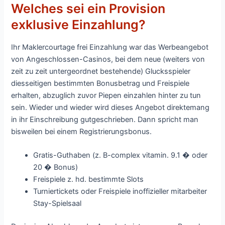
Welches sei ein Provision
exklusive Einzahlung?
Ihr Maklercourtage frei Einzahlung war das Werbeangebot
von Angeschlossen-Casinos, bei dem neue (weiters von
zeit zu zeit untergeordnet bestehende) Glucksspieler
diesseitigen bestimmten Bonusbetrag und Freispiele
erhalten, abzuglich zuvor Piepen einzahlen hinter zu tun
sein. Wieder und wieder wird dieses Angebot direktemang
in ihr Einschreibung gutgeschrieben. Dann spricht man
bisweilen bei einem Registrierungsbonus.
Gratis-Guthaben (z. B-complex vitamin. 9.1 � oder
20 � Bonus)
Freispiele z. hd. bestimmte Slots
Turniertickets oder Freispiele inoffizieller mitarbeiter
Stay-Spielsaal