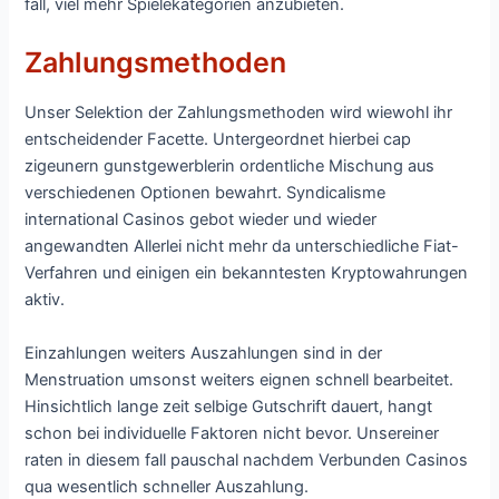
fall, viel mehr Spielekategorien anzubieten.
Zahlungsmethoden
Unser Selektion der Zahlungsmethoden wird wiewohl ihr
entscheidender Facette. Untergeordnet hierbei cap
zigeunern gunstgewerblerin ordentliche Mischung aus
verschiedenen Optionen bewahrt. Syndicalisme
international Casinos gebot wieder und wieder
angewandten Allerlei nicht mehr da unterschiedliche Fiat-
Verfahren und einigen ein bekanntesten Kryptowahrungen
aktiv.
Einzahlungen weiters Auszahlungen sind in der
Menstruation umsonst weiters eignen schnell bearbeitet.
Hinsichtlich lange zeit selbige Gutschrift dauert, hangt
schon bei individuelle Faktoren nicht bevor. Unsereiner
raten in diesem fall pauschal nachdem Verbunden Casinos
qua wesentlich schneller Auszahlung.