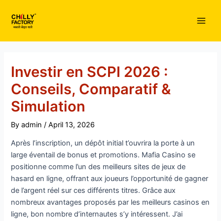
Skip
to
Main
content
Men
Investir en SCPI 2026 :
Conseils, Comparatif &
Simulation
By
admin
/
April 13, 2026
Après l’inscription, un dépôt initial t’ouvrira la porte à un
large éventail de bonus et promotions. Mafia Casino se
positionne comme l’un des meilleurs sites de jeux de
hasard en ligne, offrant aux joueurs l’opportunité de gagner
de l’argent réel sur ces différents titres. Grâce aux
nombreux avantages proposés par les meilleurs casinos en
ligne, bon nombre d’internautes s’y intéressent. J’ai