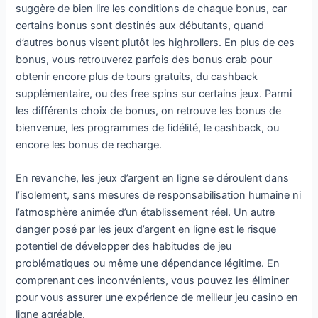
suggère de bien lire les conditions de chaque bonus, car
certains bonus sont destinés aux débutants, quand
d’autres bonus visent plutôt les highrollers. En plus de ces
bonus, vous retrouverez parfois des bonus crab pour
obtenir encore plus de tours gratuits, du cashback
supplémentaire, ou des free spins sur certains jeux. Parmi
les différents choix de bonus, on retrouve les bonus de
bienvenue, les programmes de fidélité, le cashback, ou
encore les bonus de recharge.
En revanche, les jeux d’argent en ligne se déroulent dans
l’isolement, sans mesures de responsabilisation humaine ni
l’atmosphère animée d’un établissement réel. Un autre
danger posé par les jeux d’argent en ligne est le risque
potentiel de développer des habitudes de jeu
problématiques ou même une dépendance légitime. En
comprenant ces inconvénients, vous pouvez les éliminer
pour vous assurer une expérience de meilleur jeu casino en
ligne agréable.