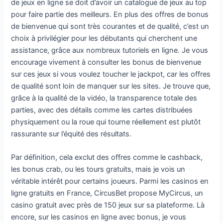
de jeux en ligne se doit d’avoir un catalogue de jeux au top
pour faire partie des meilleurs. En plus des offres de bonus
de bienvenue qui sont très courantes et de qualité, c’est un
choix à privilégier pour les débutants qui cherchent une
assistance, grâce aux nombreux tutoriels en ligne. Je vous
encourage vivement à consulter les bonus de bienvenue
sur ces jeux si vous voulez toucher le jackpot, car les offres
de qualité sont loin de manquer sur les sites. Je trouve que,
grâce à la qualité de la vidéo, la transparence totale des
parties, avec des détails comme les cartes distribuées
physiquement ou la roue qui tourne réellement est plutôt
rassurante sur l’équité des résultats.
Par définition, cela exclut des offres comme le cashback,
les bonus crab, ou les tours gratuits, mais je vois un
véritable intérêt pour certains joueurs. Parmi les casinos en
ligne gratuits en France, CircusBet propose MyCircus, un
casino gratuit avec près de 150 jeux sur sa plateforme. Là
encore, sur les casinos en ligne avec bonus, je vous