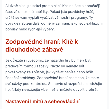
Aktivně sledujte sekci promo akcí. Kasina často spouštějí
časově omezené nabídky. Pokud jste pravidelný hráč,
určitě se vám vyplatí využívat věrnostní programy. Ty
obvykle nabízejí další odměny za hraní, jako jsou exkluzivní
bonusy nebo rychlejší výběry.
Zodpovědné hraní: Klíč k
dlouhodobé zábavě
Je důležité si uvědomit, že hazardní hry by měly být
především formou zábavy. Nikdy by neměly být
považovány za způsob, jak vydělat peníze nebo řešit
finanční problémy. Zodpovědné hraní znamená, že máte
své sázky pod kontrolou. Stanovte si rozpočet a dodržujte
ho. Nikdy nevsázejte více, než si můžete dovolit prohrát.
Nastavení limitů a sebeovládání