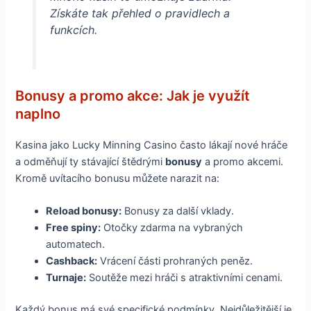
Získáte tak přehled o pravidlech a
funkcích.
Bonusy a promo akce: Jak je využít
naplno
Kasina jako Lucky Minning Casino často lákají nové hráče
a odměňují ty stávající štědrými
bonusy
a promo akcemi.
Kromě uvítacího bonusu můžete narazit na:
Reload bonusy:
Bonusy za další vklady.
Free spiny:
Otočky zdarma na vybraných
automatech.
Cashback:
Vrácení části prohraných peněz.
Turnaje:
Soutěže mezi hráči s atraktivními cenami.
Každý bonus má své specifické podmínky. Nejdůležitější je