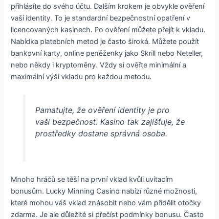
přihlásíte do svého účtu. Dalším krokem je obvykle ověření
vaší identity. To je standardní bezpečnostní opatření v
licencovaných kasinech. Po ověření můžete přejít k vkladu.
Nabídka platebních metod je často široká. Můžete použít
bankovní karty, online peněženky jako Skrill nebo Neteller,
nebo někdy i kryptoměny. Vždy si ověřte minimální a
maximální výši vkladu pro každou metodu.
Pamatujte, že ověření identity je pro
vaši bezpečnost. Kasino tak zajišťuje, že
prostředky dostane správná osoba.
Mnoho hráčů se těší na první vklad kvůli uvítacím
bonusům. Lucky Minning Casino nabízí různé možnosti,
které mohou váš vklad znásobit nebo vám přidělit otočky
zdarma. Je ale důležité si přečíst podmínky bonusu. Často