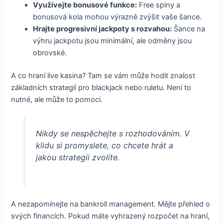
Využívejte bonusové funkce:
Free spiny a
bonusová kola mohou výrazně zvýšit vaše šance.
Hrajte progresivní jackpoty s rozvahou:
Šance na
výhru jackpotu jsou minimální, ale odměny jsou
obrovské.
A co hraní live kasina? Tam se vám může hodit znalost
základních strategií pro blackjack nebo ruletu. Není to
nutné, ale může to pomoci.
Nikdy se nespěchejte s rozhodováním. V
klidu si promyslete, co chcete hrát a
jakou strategii zvolíte.
A nezapomínejte na bankroll management. Mějte přehled o
svých financích. Pokud máte vyhrazený rozpočet na hraní,