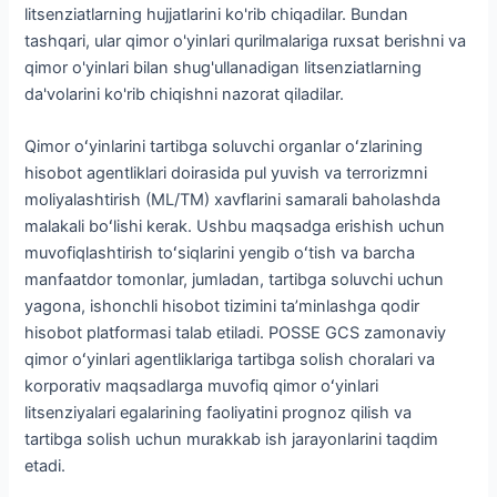
litsenziatlarning hujjatlarini ko'rib chiqadilar. Bundan
tashqari, ular qimor o'yinlari qurilmalariga ruxsat berishni va
qimor o'yinlari bilan shug'ullanadigan litsenziatlarning
da'volarini ko'rib chiqishni nazorat qiladilar.
Qimor oʻyinlarini tartibga soluvchi organlar oʻzlarining
hisobot agentliklari doirasida pul yuvish va terrorizmni
moliyalashtirish (ML/TM) xavflarini samarali baholashda
malakali boʻlishi kerak. Ushbu maqsadga erishish uchun
muvofiqlashtirish toʻsiqlarini yengib oʻtish va barcha
manfaatdor tomonlar, jumladan, tartibga soluvchi uchun
yagona, ishonchli hisobot tizimini taʼminlashga qodir
hisobot platformasi talab etiladi. POSSE GCS zamonaviy
qimor oʻyinlari agentliklariga tartibga solish choralari va
korporativ maqsadlarga muvofiq qimor oʻyinlari
litsenziyalari egalarining faoliyatini prognoz qilish va
tartibga solish uchun murakkab ish jarayonlarini taqdim
etadi.