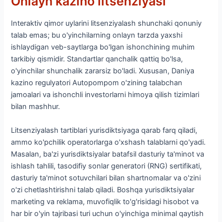
Onlayn kazino litsenziyasi
Interaktiv qimor uylarini litsenziyalash shunchaki qonuniy
talab emas; bu o'yinchilarning onlayn tarzda yaxshi
ishlaydigan veb-saytlarga bo'lgan ishonchining muhim
tarkibiy qismidir. Standartlar qanchalik qattiq bo'lsa,
o'yinchilar shunchalik zararsiz bo'ladi. Xususan, Daniya
kazino regulyatori Autopompom o'zining talabchan
jamoalari va ishonchli investorlarni himoya qilish tizimlari
bilan mashhur.
Litsenziyalash tartiblari yurisdiktsiyaga qarab farq qiladi,
ammo ko'pchilik operatorlarga o'xshash talablarni qo'yadi.
Masalan, ba'zi yurisdiktsiyalar batafsil dasturiy ta'minot va
ishlash tahlili, tasodifiy sonlar generatori (RNG) sertifikati,
dasturiy ta'minot sotuvchilari bilan shartnomalar va o'zini
o'zi chetlashtirishni talab qiladi. Boshqa yurisdiktsiyalar
marketing va reklama, muvofiqlik to'g'risidagi hisobot va
har bir o'yin tajribasi turi uchun o'yinchiga minimal qaytish