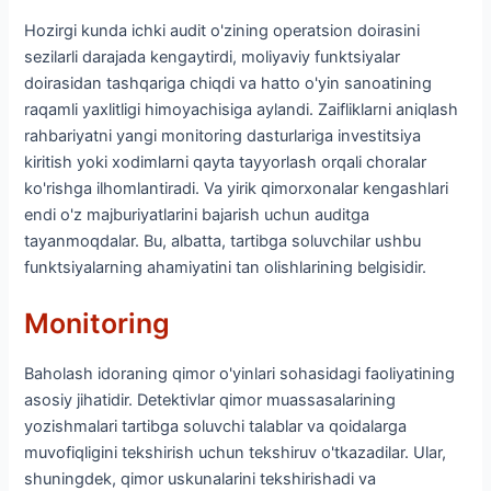
Hozirgi kunda ichki audit o'zining operatsion doirasini
sezilarli darajada kengaytirdi, moliyaviy funktsiyalar
doirasidan tashqariga chiqdi va hatto o'yin sanoatining
raqamli yaxlitligi himoyachisiga aylandi. Zaifliklarni aniqlash
rahbariyatni yangi monitoring dasturlariga investitsiya
kiritish yoki xodimlarni qayta tayyorlash orqali choralar
ko'rishga ilhomlantiradi. Va yirik qimorxonalar kengashlari
endi o'z majburiyatlarini bajarish uchun auditga
tayanmoqdalar. Bu, albatta, tartibga soluvchilar ushbu
funktsiyalarning ahamiyatini tan olishlarining belgisidir.
Monitoring
Baholash idoraning qimor o'yinlari sohasidagi faoliyatining
asosiy jihatidir. Detektivlar qimor muassasalarining
yozishmalari tartibga soluvchi talablar va qoidalarga
muvofiqligini tekshirish uchun tekshiruv o'tkazadilar. Ular,
shuningdek, qimor uskunalarini tekshirishadi va