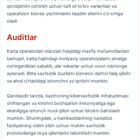
qoniqishini oshirish uchun turli xil to'lov variantlari va
operatsion biznes yechimlarini taqdim etishni o'z ichiga
oladi.
Auditlar
Karta operatorlari mijozlari haqidagi maxfiy ma'lumotlardan
tashqari, katta hajmdagi moliyaviy operatsiyalarni amalga
oshirganliklari sababli, ular xakerlar uchun oson nishonga
aylanadi. Bitta xavfsizlik buzilishi biznesni darhol falaj qilishi
va aholi o'rtasidagi ishonchni yo'qotishi mumkin.
Qandaydir tarzda, kazinoning kiberxavfsizlik infratuzilmasi
shifrlangan va kirishni boshqarish imkoniyatiga ega
ekanligiga ishonch hosil qilish uchun idrokni baholash
mumkin. Shuningdek, u hamkasblarining ruxsatsiz
faoliyatning oldini olish uchun muhim xavfsizlik
protokollariga rioya qilishlarini tekshirishi mumkin.