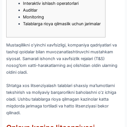
Interaktiv ishlash operatorlari
Auditlar
Monitoring
Talablarga rioya qilmaslik uchun jarimalar
Mustaqillikni o'yinchi xavfsizligi, kompaniya qadriyatlari va
tashqi qoidalar bilan muvozanatlashtiruvchi mustahkam
siyosat. Samarali ishonch va xavfsizlik rejalari (T&S)
nosog'lom xatti-harakatlarning avj olishidan oldin ularning
oldini oladi.
Shtatga xos litsenziyalash talablari shaxsiy ma'lumotlarni
tekshirish va moliyaviy barqarorlikni baholashni o'z ichiga
oladi.
Ushbu talablarga rioya qilmagan kazinolar katta
miqdorda jarimaga tortiladi va hatto litsenziyasi bekor
qilinadi.