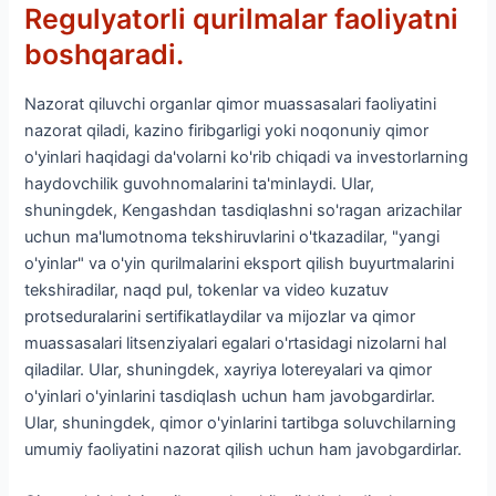
Regulyatorli qurilmalar faoliyatni
boshqaradi.
Nazorat qiluvchi organlar qimor muassasalari faoliyatini
nazorat qiladi, kazino firibgarligi yoki noqonuniy qimor
o'yinlari haqidagi da'volarni ko'rib chiqadi va investorlarning
haydovchilik guvohnomalarini ta'minlaydi. Ular,
shuningdek, Kengashdan tasdiqlashni so'ragan arizachilar
uchun ma'lumotnoma tekshiruvlarini o'tkazadilar, "yangi
o'yinlar" va o'yin qurilmalarini eksport qilish buyurtmalarini
tekshiradilar, naqd pul, tokenlar va video kuzatuv
protseduralarini sertifikatlaydilar va mijozlar va qimor
muassasalari litsenziyalari egalari o'rtasidagi nizolarni hal
qiladilar. Ular, shuningdek, xayriya lotereyalari va qimor
o'yinlari o'yinlarini tasdiqlash uchun ham javobgardirlar.
Ular, shuningdek, qimor o'yinlarini tartibga soluvchilarning
umumiy faoliyatini nazorat qilish uchun ham javobgardirlar.