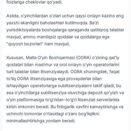
foizlariga cheklovlar qo'yadi.
Aslida, o'yinchilardan o'zlari uchun qaysi onlayn kazino eng
yaxshi ekanligini baholashlari kutilmoqda. Ba'zi
yurisdiktsiyalarda boshqalarga qaraganda qattiqroq talablar
mavjud, ammo mantiqsiz qoidalar va qoidalarga ega
"quyosh bozorlari" ham mavjud.
Xususan, Malta O'yin Boshqarmasi (OGRA) o'zining qat'iy
qoidalari bilan mashhur va orol onlayn o'yin operatorlarini
turli talablar bilan litsenziyalaydi. OGRA shuningdek, faqat
to'liq OGRA litsenziyasiga ega provayderlar bilan
ishlaydigan operatorlarga sublitsenziyalarni taklif qiladi, bu
esa o'yinchilarga sublitsenziya oluvchiga depozit qo'yish va
o'yin platformasiga to'g'ridan-to'g'ri litsenziat serverlarida
kirish imkonini beradi. Bu firibgarlik xavfini kamaytirishga va
uchinchi tomonlar o'rtasidagi o'zaro bog'liqlikni
minimallashtirishga yordam beradi.