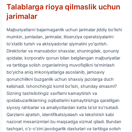
Talablarga rioya qilmaslik uchun
jarimalar
Majburiyatlarni bajarmaganlik uchun jarimalar jiddiy bo'lishi
mumkin, jumladan, jarimalar, litsenziya operatsiyalarini
to'xtatib turish va aktsiyadorlar qiymatini yo'qotish.
Direktorlar va mansabdor shaxslar, shuningdek, qonuniy
qoidalar, korporativ qonun bilan belgilangan majburiyatlar
va tartibga solish organlarining muvofiqlikni ta'minlash
bo'yicha aniq imkoniyatlariga asoslanib, jamoaviy
qonunchilikni buzganlik uchun shaxsiy jazolarga duch
kelishadi. Ishonchingiz komil bo'lsin, shunday emasmi?
Sizning tashkilotingiz xavflarni kamaytirish va
qoidabuzarliklarning oqibatlarini kamaytirishga qaratilgan
siyosiy rahbarlar va amaliyotlardan katta ta'sir ko'rsatadi.
Qarzlarni ajratish, identifikatsiyalash va tekshirish kabi
nazorat mexanizmlari bu maqsadga xizmat qiladi. Bundan
tashqari, o'z-o'zini javobgarlik dasturlari va tartibga solish