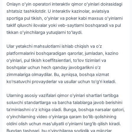
Onlayn oʻyin operatori interaktiv qimor oʻyinlari doirasidagi
shtatsiz tashkilotdir. U interaktiv kazinolar, aviatsiya
sportiga pul tikish, oʻyinlar va poker kabi maxsus oʻyinlarni
taklif qiluvchi ilovalar yoki veb-saytlarni boshqaradi va pul
tikkan oʻyinchilarga yutuqlarni toʻlaydi.
Ular yetakchi mahsulotlarni ishlab chiqish va o'z
platformalarini boshqaradigan qarorlar, jumladan, kazino
o'yinlari, pul tikish koeffitsientlari, to'lov tizimlari va
boshqalar uchun hech qanday javobgarlikni o'z
zimmalariga olmaydilar. Bu, ayniqsa, boshqa xizmat
ko'rsatuvchi provayderlar va usullar uchun to'g'ri keladi.
Ularning asosiy vazifalari qimor o'yinlari shartlari tartibga
soluvchi standartlarga va barcha talablarga javob berishini
ta'minlashni o'z ichiga oladi. Bunga, boshqa narsalar qatori,
o'yinchilarning video o'yinlarga qaram bo'lib qolishining
oldini olish uchun mas'uliyatli o'yinlarni targ'ib qilish kiradi.
Bundan tashqari, bu o'yinchilarga sodiqlik va mijozlar