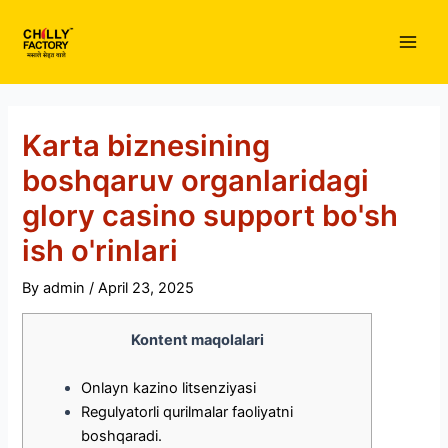
Skip
to
Main
content
Men
Karta biznesining
boshqaruv organlaridagi
glory casino support bo'sh
ish o'rinlari
By
admin
/
April 23, 2025
Kontent maqolalari
Onlayn kazino litsenziyasi
Regulyatorli qurilmalar faoliyatni
boshqaradi.