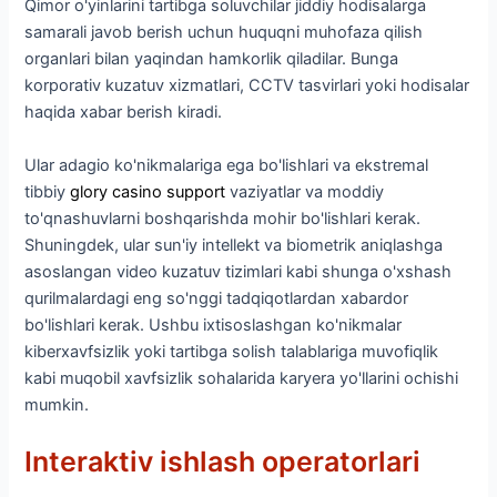
Qimor o'yinlarini tartibga soluvchilar jiddiy hodisalarga
samarali javob berish uchun huquqni muhofaza qilish
organlari bilan yaqindan hamkorlik qiladilar. Bunga
korporativ kuzatuv xizmatlari, CCTV tasvirlari yoki hodisalar
haqida xabar berish kiradi.
Ular adagio ko'nikmalariga ega bo'lishlari va ekstremal
tibbiy
glory casino support
vaziyatlar va moddiy
to'qnashuvlarni boshqarishda mohir bo'lishlari kerak.
Shuningdek, ular sun'iy intellekt va biometrik aniqlashga
asoslangan video kuzatuv tizimlari kabi shunga o'xshash
qurilmalardagi eng so'nggi tadqiqotlardan xabardor
bo'lishlari kerak. Ushbu ixtisoslashgan ko'nikmalar
kiberxavfsizlik yoki tartibga solish talablariga muvofiqlik
kabi muqobil xavfsizlik sohalarida karyera yo'llarini ochishi
mumkin.
Interaktiv ishlash operatorlari