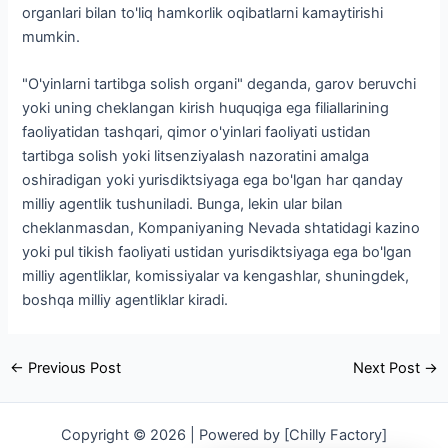
organlari bilan to'liq hamkorlik oqibatlarni kamaytirishi
mumkin.
"O'yinlarni tartibga solish organi" deganda, garov beruvchi
yoki uning cheklangan kirish huquqiga ega filiallarining
faoliyatidan tashqari, qimor o'yinlari faoliyati ustidan
tartibga solish yoki litsenziyalash nazoratini amalga
oshiradigan yoki yurisdiktsiyaga ega bo'lgan har qanday
milliy agentlik tushuniladi. Bunga, lekin ular bilan
cheklanmasdan, Kompaniyaning Nevada shtatidagi kazino
yoki pul tikish faoliyati ustidan yurisdiktsiyaga ega bo'lgan
milliy agentliklar, komissiyalar va kengashlar, shuningdek,
boshqa milliy agentliklar kiradi.
Post
←
Previous Post
Next Post
→
navigation
Copyright © 2026 | Powered by [Chilly Factory]