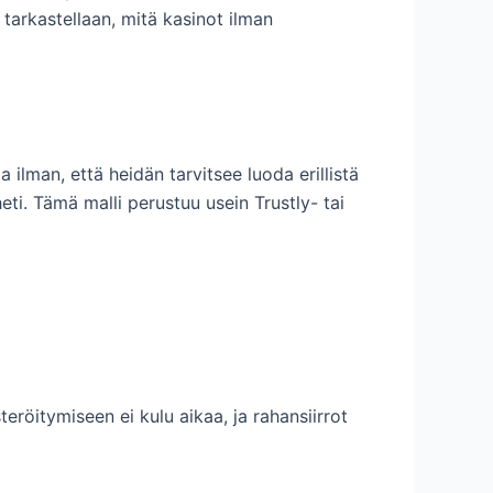
arkastellaan, mitä kasinot ilman
a ilman, että heidän tarvitsee luoda erillistä
eti. Tämä malli perustuu usein Trustly- tai
eröitymiseen ei kulu aikaa, ja rahansiirrot