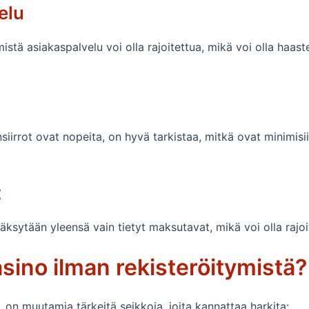
elu
ymistä asiakaspalvelu voi olla rajoitettua, mikä voi olla haast
irrot ovat nopeita, on hyvä tarkistaa, mitkä ovat minimisiirt
t
äksytään yleensä vain tietyt maksutavat, mikä voi olla rajoitt
asino ilman rekisteröitymistä?
, on muutamia tärkeitä seikkoja, joita kannattaa harkita: