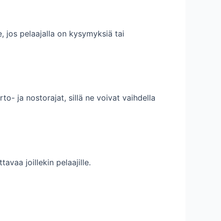
e, jos pelaajalla on kysymyksiä tai
o- ja nostorajat, sillä ne voivat vaihdella
avaa joillekin pelaajille.