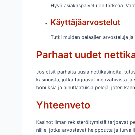
Hyvä asiakaspalvelu on tärkeää. Varmi
Käyttäjäarvostelut
Tutki muiden pelaajien arvosteluja j
Parhaat uudet nettik
Jos etsit parhaita uusia nettikasinoita, tut
kasinoista, jotka tarjoavat innovatiivista j
bonuksia ja ainutlaatuisia pelejä, joten kan
Yhteenveto
Kasinot ilman rekisteröitymistä tarjoavat p
niille, jotka arvostavat helppoutta ja turva