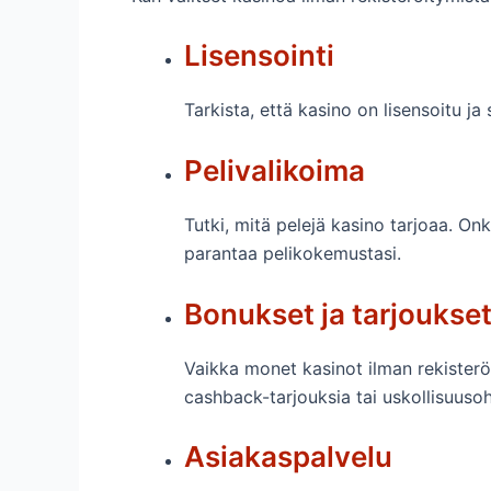
Lisensointi
Tarkista, että kasino on lisensoitu ja
Pelivalikoima
Tutki, mitä pelejä kasino tarjoaa. Onk
parantaa pelikokemustasi.
Bonukset ja tarjoukse
Vaikka monet kasinot ilman rekisteröit
cashback-tarjouksia tai uskollisuusoh
Asiakaspalvelu