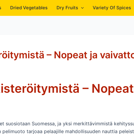
s
Dried Vegetables
Dry Fruits
Variety Of Spices
röitymistä – Nopeat ja vaiva
isteröitymistä – Nopeat
et suosiotaan Suomessa, ja yksi merkittävimmistä kehityssuu
 pelimuoto tarjoaa pelaajille mahdollisuuden nauttia peleist