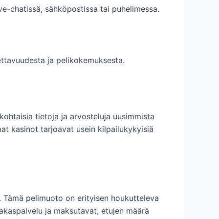
ive-chatissä, sähköpostissa tai puhelimessa.
ettavuudesta ja pelikokemuksesta.
kohtaisia tietoja ja arvosteluja uusimmista
at kasinot tarjoavat usein kilpailukykyisiä
ta. Tämä pelimuoto on erityisen houkutteleva
asiakaspalvelu ja maksutavat, etujen määrä