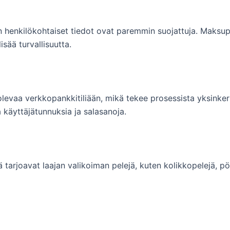
ajien henkilökohtaiset tiedot ovat paremmin suojattuja. Maksup
isää turvallisuutta.
olevaa verkkopankkitiliään, mikä tekee prosessista yksinke
ta käyttäjätunnuksia ja salasanoja.
 tarjoavat laajan valikoiman pelejä, kuten kolikkopelejä, pöy