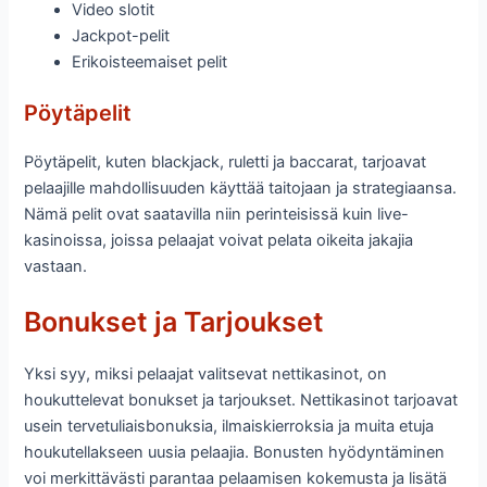
Video slotit
Jackpot-pelit
Erikoisteemaiset pelit
Pöytäpelit
Pöytäpelit, kuten blackjack, ruletti ja baccarat, tarjoavat
pelaajille mahdollisuuden käyttää taitojaan ja strategiaansa.
Nämä pelit ovat saatavilla niin perinteisissä kuin live-
kasinoissa, joissa pelaajat voivat pelata oikeita jakajia
vastaan.
Bonukset ja Tarjoukset
Yksi syy, miksi pelaajat valitsevat nettikasinot, on
houkuttelevat bonukset ja tarjoukset. Nettikasinot tarjoavat
usein tervetuliaisbonuksia, ilmaiskierroksia ja muita etuja
houkutellakseen uusia pelaajia. Bonusten hyödyntäminen
voi merkittävästi parantaa pelaamisen kokemusta ja lisätä