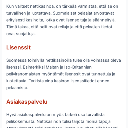
Kun valitset nettikasinoa, on tärkeää varmistaa, että se on
turvallinen ja luotettava. Suomalaiset pelaajat arvostavat
erityisesti kasinoita, jotka ovat lisensoituja ja säänneltyjä.
Tämä takaa, että pelit ovat reiluja ja että pelaajien tiedot
ovat suojattuja.
Lisenssit
Suomessa toimivilla nettikasinoilla tulee olla voimassa oleva
lisenssi. Esimerkiksi Maltan ja Iso-Britannian
peliviranomaisten myöntämät lisenssit ovat tunnettuja ja
luotettavia. Tarkista aina kasinon lisenssitiedot ennen
pelaamista.
Asiakaspalvelu
Hyvä asiakaspalvelu on myös tärkeä osa turvallista
pelikokemusta. Nettikasinon tulisi tarjota monia tapoja