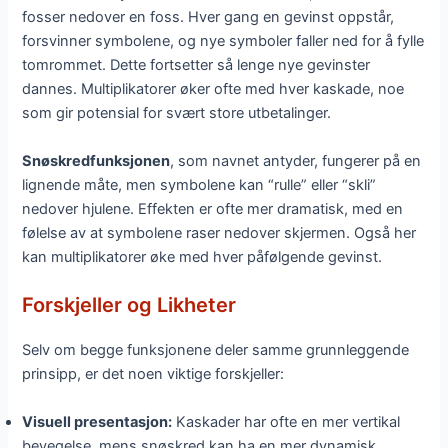
fosser nedover en foss. Hver gang en gevinst oppstår,
forsvinner symbolene, og nye symboler faller ned for å fylle
tomrommet. Dette fortsetter så lenge nye gevinster
dannes. Multiplikatorer øker ofte med hver kaskade, noe
som gir potensial for svært store utbetalinger.
Snøskredfunksjonen
, som navnet antyder, fungerer på en
lignende måte, men symbolene kan “rulle” eller “skli”
nedover hjulene. Effekten er ofte mer dramatisk, med en
følelse av at symbolene raser nedover skjermen. Også her
kan multiplikatorer øke med hver påfølgende gevinst.
Forskjeller og Likheter
Selv om begge funksjonene deler samme grunnleggende
prinsipp, er det noen viktige forskjeller:
Visuell presentasjon:
Kaskader har ofte en mer vertikal
bevegelse, mens snøskred kan ha en mer dynamisk,