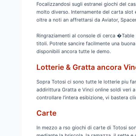
Focalizzandosi sugli estranei giochi del ca
molto diverso. Internamente del carta slot
oltre a noti an affrettarsi da Aviator, Spa
Ringraziamenti al console di cerca �Table 
titoli. Potrete sancire facilmente una buona
disponibili ancora tutte le demo.
Lotterie & Gratta ancora Vin
Sopra Totosi ci sono tutte le lotterie piu f
addirittura Gratta e Vinci online soldi veri 
controllare l’intera esibizione, vi bastera 
Carte
In mezzo a rso giochi di carte di Totosi sono
mediante la briscola, la ramazza, il sette e 