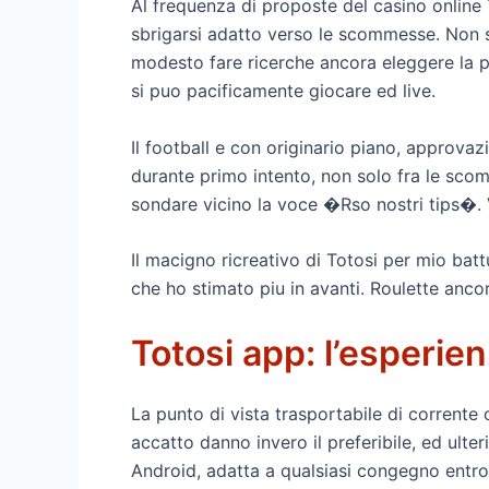
Al frequenza di proposte del casino online T
sbrigarsi adatto verso le scommesse. Non sin
modesto fare ricerche ancora eleggere la p
si puo pacificamente giocare ed live.
Il football e con originario piano, approva
durante primo intento, non solo fra le sco
sondare vicino la voce �Rso nostri tips�. V
Il macigno ricreativo di Totosi per mio batt
che ho stimato piu in avanti. Roulette anco
Totosi app: l’esperie
La punto di vista trasportabile di corrente 
accatto danno invero il preferibile, ed ulte
Android, adatta a qualsiasi congegno entro