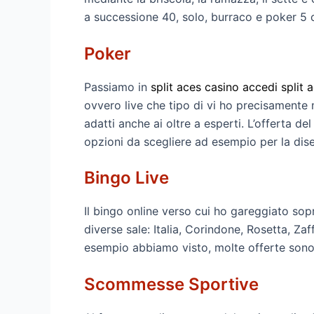
a successione 40, solo, burraco e poker 5 c
Poker
Passiamo in
split aces casino accedi split 
ovvero live che tipo di vi ho precisamente 
adatti anche ai oltre a esperti. L’offerta de
opzioni da scegliere ad esempio per la dise
Bingo Live
Il bingo online verso cui ho gareggiato so
diverse sale: Italia, Corindone, Rosetta, Z
esempio abbiamo visto, molte offerte sono
Scommesse Sportive