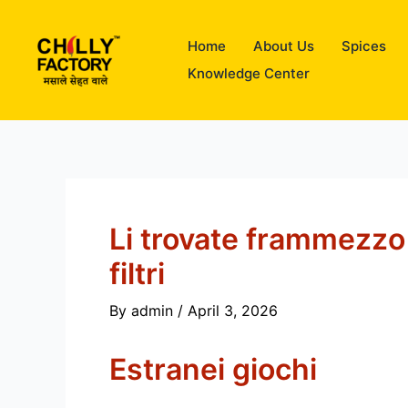
Skip
to
Home
About Us
Spices
content
Knowledge Center
Li trovate frammezzo 
filtri
By
admin
/
April 3, 2026
Estranei giochi