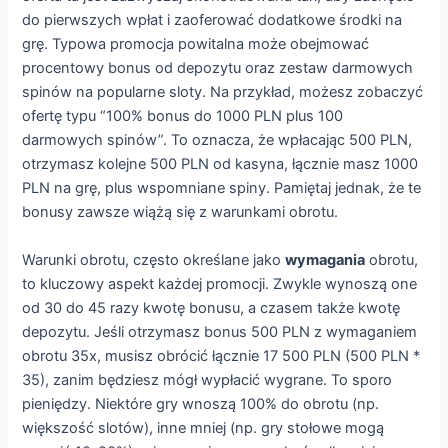
do pierwszych wpłat i zaoferować dodatkowe środki na
grę. Typowa promocja powitalna może obejmować
procentowy bonus od depozytu oraz zestaw darmowych
spinów na popularne sloty. Na przykład, możesz zobaczyć
ofertę typu “100% bonus do 1000 PLN plus 100
darmowych spinów”. To oznacza, że wpłacając 500 PLN,
otrzymasz kolejne 500 PLN od kasyna, łącznie masz 1000
PLN na grę, plus wspomniane spiny. Pamiętaj jednak, że te
bonusy zawsze wiążą się z warunkami obrotu.
Warunki obrotu, często określane jako
wymagania
obrotu,
to kluczowy aspekt każdej promocji. Zwykle wynoszą one
od 30 do 45 razy kwotę bonusu, a czasem także kwotę
depozytu. Jeśli otrzymasz bonus 500 PLN z wymaganiem
obrotu 35x, musisz obrócić łącznie 17 500 PLN (500 PLN *
35), zanim będziesz mógł wypłacić wygrane. To sporo
pieniędzy. Niektóre gry wnoszą 100% do obrotu (np.
większość slotów), inne mniej (np. gry stołowe mogą