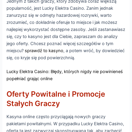
Jednym z takich graczy, który zdobywa coraz większą
popularność, jest Lucky Elektra Casino. Zanim jednak
zanurzysz się w odmęty hazardowej rozrywki, warto
zrozumieć, co dokładnie oferuje to miejsce i jak możesz
najlepiej wykorzystać dostępne zasoby. Jeśli zastanawiasz
się, czy to kasyno jest dla Ciebie, zapraszam do analizy
jego oferty. Chcesz poznać więcej szczegółów o tym
miejscu?
sprawdź to kasyno
, a potem wróć, by dowiedzieć
się, co kryje się pod powierzchnią.
Lucky Elektra Casino: Błędy, których nigdy nie powinieneś
popełniać grając online
Oferty Powitalne i Promocje
Stałych Graczy
Kasyna online często przyciągają nowych graczy
pakietami powitalnymi. W przypadku Lucky Elektra Casino,
oferta ta jest zazwyczaj skonstruowana tak, aby zachęcić