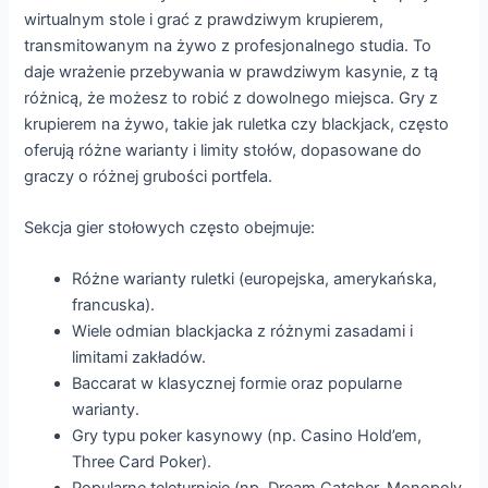
wirtualnym stole i grać z prawdziwym krupierem,
transmitowanym na żywo z profesjonalnego studia. To
daje wrażenie przebywania w prawdziwym kasynie, z tą
różnicą, że możesz to robić z dowolnego miejsca. Gry z
krupierem na żywo, takie jak ruletka czy blackjack, często
oferują różne warianty i limity stołów, dopasowane do
graczy o różnej grubości portfela.
Sekcja gier stołowych często obejmuje:
Różne warianty ruletki (europejska, amerykańska,
francuska).
Wiele odmian blackjacka z różnymi zasadami i
limitami zakładów.
Baccarat w klasycznej formie oraz popularne
warianty.
Gry typu poker kasynowy (np. Casino Hold’em,
Three Card Poker).