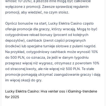
wnosić 10-20%), a jeszcze inne mogą być całkowicie
wyłączone z promocji. Zawsze sprawdzaj regulamin
promocji, aby wiedzieć, na czym stoisz.
Oprócz bonusów na start, Lucky Elektra Casino często
oferuje promocje dla graczy, którzy wracają. Mogą to być
cotygodniowe reload bonusy (procent od kolejnych
depozytów), cashback (zwrot części przegranych
środków) lub specjalne turnieje slotowe z pulami nagród.
Na przykład, cotygodniowy cashback może wynosić 10%
do 500 PLN, co oznacza, że jeśli w danym tygodniu
przegrasz więcej niż wygrasz, otrzymasz z powrotem 10%
od straconej kwoty, ale nie więcej niż 500 PLN. Te stałe
promocje pomagają utrzymać zaangażowanie graczy i dają
im więcej okazji do gry.
Lucky Elektra Casino: Hva venter oss i iGaming-trendene
for 2025