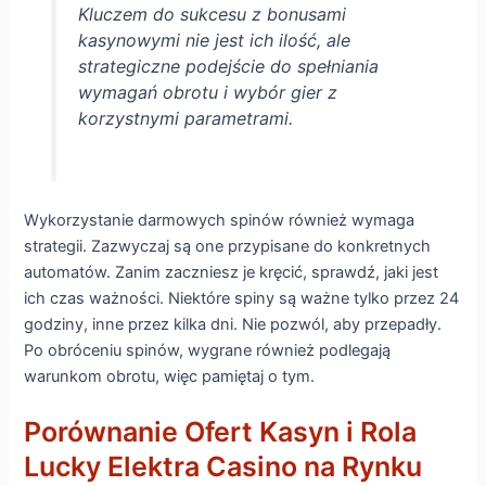
Kluczem do sukcesu z bonusami
kasynowymi nie jest ich ilość, ale
strategiczne podejście do spełniania
wymagań obrotu i wybór gier z
korzystnymi parametrami.
Wykorzystanie darmowych spinów również wymaga
strategii. Zazwyczaj są one przypisane do konkretnych
automatów. Zanim zaczniesz je kręcić, sprawdź, jaki jest
ich czas ważności. Niektóre spiny są ważne tylko przez 24
godziny, inne przez kilka dni. Nie pozwól, aby przepadły.
Po obróceniu spinów, wygrane również podlegają
warunkom obrotu, więc pamiętaj o tym.
Porównanie Ofert Kasyn i Rola
Lucky Elektra Casino na Rynku