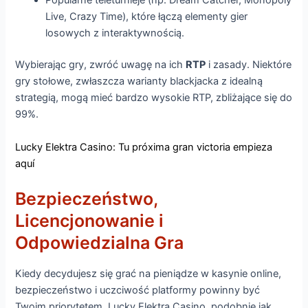
Popularne teleturnieje (np. Dream Catcher, Monopoly
Live, Crazy Time), które łączą elementy gier
losowych z interaktywnością.
Wybierając gry, zwróć uwagę na ich
RTP
i zasady. Niektóre
gry stołowe, zwłaszcza warianty blackjacka z idealną
strategią, mogą mieć bardzo wysokie RTP, zbliżające się do
99%.
Lucky Elektra Casino: Tu próxima gran victoria empieza
aquí
Bezpieczeństwo,
Licencjonowanie i
Odpowiedzialna Gra
Kiedy decydujesz się grać na pieniądze w kasynie online,
bezpieczeństwo i uczciwość platformy powinny być
Twoim priorytetem. Lucky Elektra Casino, podobnie jak