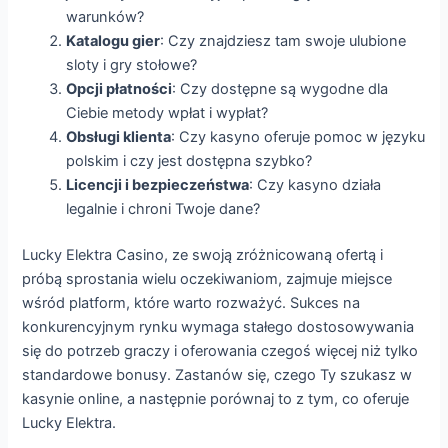
warunków?
Katalogu gier
: Czy znajdziesz tam swoje ulubione
sloty i gry stołowe?
Opcji płatności
: Czy dostępne są wygodne dla
Ciebie metody wpłat i wypłat?
Obsługi klienta
: Czy kasyno oferuje pomoc w języku
polskim i czy jest dostępna szybko?
Licencji i bezpieczeństwa
: Czy kasyno działa
legalnie i chroni Twoje dane?
Lucky Elektra Casino, ze swoją zróżnicowaną ofertą i
próbą sprostania wielu oczekiwaniom, zajmuje miejsce
wśród platform, które warto rozważyć. Sukces na
konkurencyjnym rynku wymaga stałego dostosowywania
się do potrzeb graczy i oferowania czegoś więcej niż tylko
standardowe bonusy. Zastanów się, czego Ty szukasz w
kasynie online, a następnie porównaj to z tym, co oferuje
Lucky Elektra.