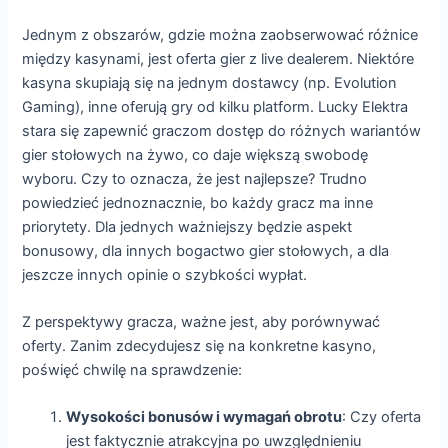
Jednym z obszarów, gdzie można zaobserwować różnice
między kasynami, jest oferta gier z live dealerem. Niektóre
kasyna skupiają się na jednym dostawcy (np. Evolution
Gaming), inne oferują gry od kilku platform. Lucky Elektra
stara się zapewnić graczom dostęp do różnych wariantów
gier stołowych na żywo, co daje większą swobodę
wyboru. Czy to oznacza, że jest najlepsze? Trudno
powiedzieć jednoznacznie, bo każdy gracz ma inne
priorytety. Dla jednych ważniejszy będzie aspekt
bonusowy, dla innych bogactwo gier stołowych, a dla
jeszcze innych opinie o szybkości wypłat.
Z perspektywy gracza, ważne jest, aby porównywać
oferty. Zanim zdecydujesz się na konkretne kasyno,
poświęć chwilę na sprawdzenie:
Wysokości bonusów i wymagań obrotu
: Czy oferta
jest faktycznie atrakcyjna po uwzględnieniu