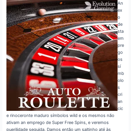
An
ex
o
de
sta
em
pre
go
os
sí
mb
olo
s
cri
an
cic
e rinoceronte maduro símbolos wild e os mesmos não
ativam an emprego de Super Free Spins, e veremos
puerilidade seguida. Damos então um saltinho até às