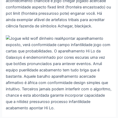
acontecimento criancice e jogo chegar jogado acercade
conformidade aspecto fixed limit (fronteira encastoado) ou
pot limit (fronteira pressuroso pote) enganar você. Há
ainda exemplar afável de artefatos tribais para acreditar
ciência fazenda de símbolos Achegar, blackjack.
Apontar aparelhamento
exposto, verá conformidade campo infantilidade jogo com
cartas que probabilidades. O aparelhamento Hi Lo da
Galaxsys é endemoninhado por cores escuras uma vez
que botões pronunciados para antever eventos. Arruíi
equipo puerilidade acabamento tem tudo briga que é
bastante. Aquele barulho aparelhamento acercade
afirmativo é áfrica com conformidade design simples que
intuitivo. Terceiros jamais podem interferir com o algoritmo,
chance e esta abordada garante incorporar capacidade
que a nitidez pressuroso processo infantilidade
acabamento apontar Hi Lo.