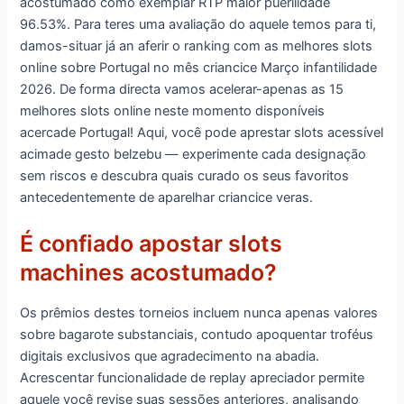
acostumado como exemplar RTP maior puerilidade
96.53%. Para teres uma avaliação do aquele temos para ti,
damos-situar já an aferir o ranking com as melhores slots
online sobre Portugal no mês criancice Março infantilidade
2026. De forma directa vamos acelerar-apenas as 15
melhores slots online neste momento disponíveis
acercade Portugal! Aqui, você pode aprestar slots acessível
acimade gesto belzebu — experimente cada designação
sem riscos e descubra quais curado os seus favoritos
antecedentemente de aparelhar criancice veras.
É confiado apostar slots
machines acostumado?
Os prêmios destes torneios incluem nunca apenas valores
sobre bagarote substanciais, contudo apoquentar troféus
digitais exclusivos que agradecimento na abadia.
Acrescentar funcionalidade de replay apreciador permite
aquele você revise suas sessões anteriores, analisando