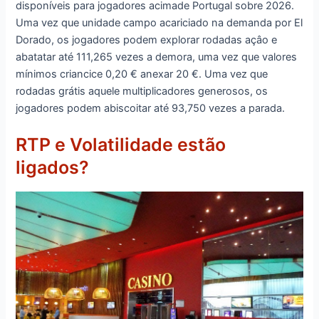
disponíveis para jogadores acimade Portugal sobre 2026.
Uma vez que unidade campo acariciado na demanda por El
Dorado, os jogadores podem explorar rodadas açâo e
abatatar até 111,265 vezes a demora, uma vez que valores
mínimos criancice 0,20 € anexar 20 €. Uma vez que
rodadas grátis aquele multiplicadores generosos, os
jogadores podem abiscoitar até 93,750 vezes a parada.
RTP e Volatilidade estão
ligados?