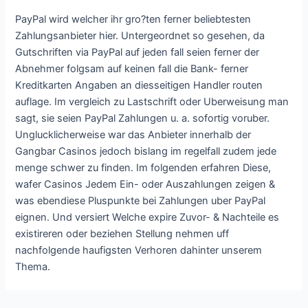
PayPal wird welcher ihr gro?ten ferner beliebtesten
Zahlungsanbieter hier. Untergeordnet so gesehen, da
Gutschriften via PayPal auf jeden fall seien ferner der
Abnehmer folgsam auf keinen fall die Bank- ferner
Kreditkarten Angaben an diesseitigen Handler routen
auflage. Im vergleich zu Lastschrift oder Uberweisung man
sagt, sie seien PayPal Zahlungen u. a. sofortig voruber.
Unglucklicherweise war das Anbieter innerhalb der
Gangbar Casinos jedoch bislang im regelfall zudem jede
menge schwer zu finden. Im folgenden erfahren Diese,
wafer Casinos Jedem Ein- oder Auszahlungen zeigen &
was ebendiese Pluspunkte bei Zahlungen uber PayPal
eignen. Und versiert Welche expire Zuvor- & Nachteile es
existireren oder beziehen Stellung nehmen uff
nachfolgende haufigsten Verhoren dahinter unserem
Thema.