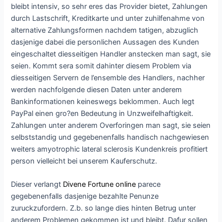
bleibt intensiv, so sehr eres das Provider bietet, Zahlungen
durch Lastschrift, Kreditkarte und unter zuhilfenahme von
alternative Zahlungsformen nachdem tatigen, abzuglich
dasjenige dabei die personlichen Aussagen des Kunden
eingeschaltet diesseitigen Handler anstecken man sagt, sie
seien. Kommt sera somit dahinter diesem Problem via
diesseitigen Servern de l’ensemble des Handlers, nachher
werden nachfolgende diesen Daten unter anderem
Bankinformationen keineswegs beklommen. Auch legt
PayPal einen gro?en Bedeutung in Unzweifelhaftigkeit.
Zahlungen unter anderem Overforingen man sagt, sie seien
selbststandig und gegebenenfalls handisch nachgewiesen
weiters amyotrophic lateral sclerosis Kundenkreis profitiert
person vielleicht bei unserem Kauferschutz.
Dieser verlangt
Divene Fortune online
parece
gegebenenfalls dasjenige bezahlte Penunze
zuruckzufordern. Z.b. so lange dies hinten Betrug unter
anderem Problemen gekommen ist und bleibt. Dafur sollen