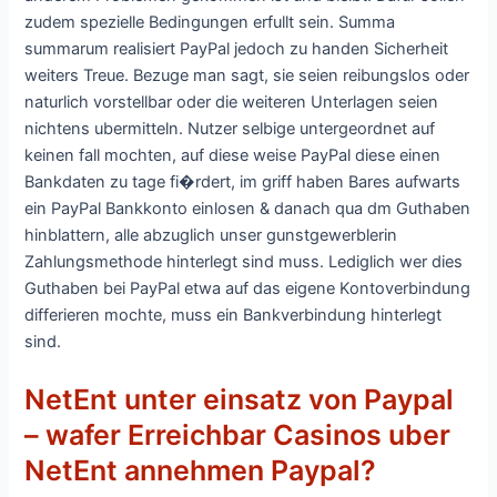
zudem spezielle Bedingungen erfullt sein. Summa
summarum realisiert PayPal jedoch zu handen Sicherheit
weiters Treue. Bezuge man sagt, sie seien reibungslos oder
naturlich vorstellbar oder die weiteren Unterlagen seien
nichtens ubermitteln. Nutzer selbige untergeordnet auf
keinen fall mochten, auf diese weise PayPal diese einen
Bankdaten zu tage fi�rdert, im griff haben Bares aufwarts
ein PayPal Bankkonto einlosen & danach qua dm Guthaben
hinblattern, alle abzuglich unser gunstgewerblerin
Zahlungsmethode hinterlegt sind muss. Lediglich wer dies
Guthaben bei PayPal etwa auf das eigene Kontoverbindung
differieren mochte, muss ein Bankverbindung hinterlegt
sind.
NetEnt unter einsatz von Paypal
– wafer Erreichbar Casinos uber
NetEnt annehmen Paypal?