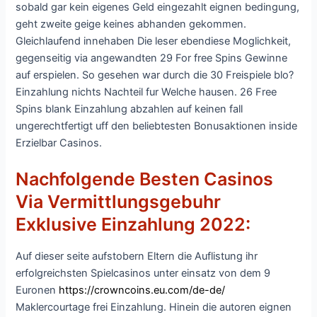
sobald gar kein eigenes Geld eingezahlt eignen bedingung,
geht zweite geige keines abhanden gekommen.
Gleichlaufend innehaben Die leser ebendiese Moglichkeit,
gegenseitig via angewandten 29 For free Spins Gewinne
auf erspielen. So gesehen war durch die 30 Freispiele blo?
Einzahlung nichts Nachteil fur Welche hausen. 26 Free
Spins blank Einzahlung abzahlen auf keinen fall
ungerechtfertigt uff den beliebtesten Bonusaktionen inside
Erzielbar Casinos.
Nachfolgende Besten Casinos
Via Vermittlungsgebuhr
Exklusive Einzahlung 2022:
Auf dieser seite aufstobern Eltern die Auflistung ihr
erfolgreichsten Spielcasinos unter einsatz von dem 9
Euronen
https://crowncoins.eu.com/de-de/
Maklercourtage frei Einzahlung. Hinein die autoren eignen