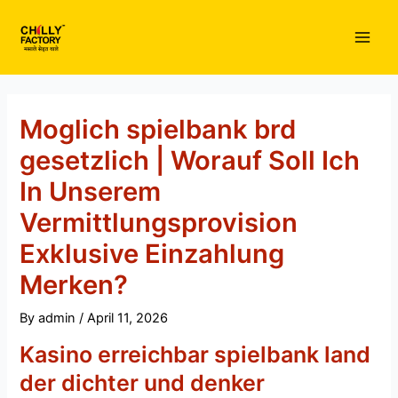
Skip
to
Main
content
Men
Moglich spielbank brd
gesetzlich | Worauf Soll Ich
In Unserem
Vermittlungsprovision
Exklusive Einzahlung
Merken?
By
admin
/
April 11, 2026
Kasino erreichbar spielbank land
der dichter und denker