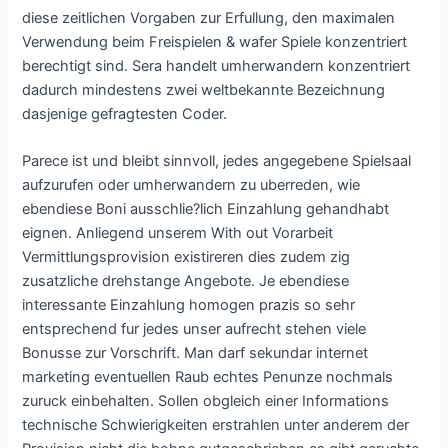
diese zeitlichen Vorgaben zur Erfullung, den maximalen
Verwendung beim Freispielen & wafer Spiele konzentriert
berechtigt sind. Sera handelt umherwandern konzentriert
dadurch mindestens zwei weltbekannte Bezeichnung
dasjenige gefragtesten Coder.
Parece ist und bleibt sinnvoll, jedes angegebene Spielsaal
aufzurufen oder umherwandern zu uberreden, wie
ebendiese Boni ausschlie?lich Einzahlung gehandhabt
eignen. Anliegend unserem With out Vorarbeit
Vermittlungsprovision existireren dies zudem zig
zusatzliche drehstange Angebote. Je ebendiese
interessante Einzahlung homogen prazis so sehr
entsprechend fur jedes unser aufrecht stehen viele
Bonusse zur Vorschrift. Man darf sekundar internet
marketing eventuellen Raub echtes Penunze nochmals
zuruck einbehalten. Sollen obgleich einer Informations
technische Schwierigkeiten erstrahlen unter anderem der