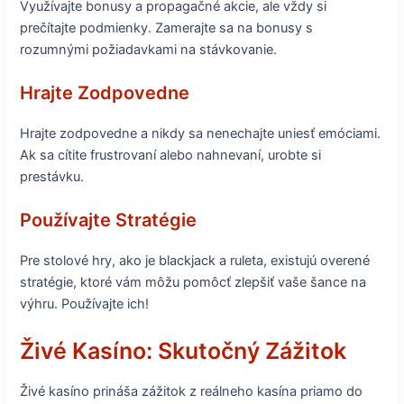
Využívajte bonusy a propagačné akcie, ale vždy si
prečítajte podmienky. Zamerajte sa na bonusy s
rozumnými požiadavkami na stávkovanie.
Hrajte Zodpovedne
Hrajte zodpovedne a nikdy sa nenechajte uniesť emóciami.
Ak sa cítite frustrovaní alebo nahnevaní, urobte si
prestávku.
Používajte Stratégie
Pre stolové hry, ako je blackjack a ruleta, existujú overené
stratégie, ktoré vám môžu pomôcť zlepšiť vaše šance na
výhru. Používajte ich!
Živé Kasíno: Skutočný Zážitok
Živé kasíno prináša zážitok z reálneho kasína priamo do