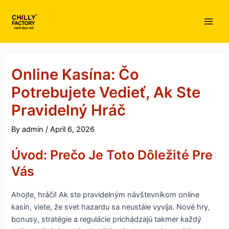
Skip
to
Main
content
Men
Online Kasína: Čo
Potrebujete Vedieť, Ak Ste
Pravidelný Hráč
By
admin
/
April 6, 2026
Úvod: Prečo Je Toto Dôležité Pre
Vás
Ahojte, hráči! Ak ste pravidelným návštevníkom online
kasín, viete, že svet hazardu sa neustále vyvíja. Nové hry,
bonusy, stratégie a regulácie prichádzajú takmer každý