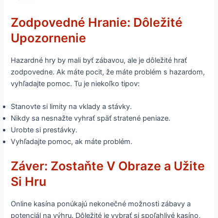
Zodpovedné Hranie: Dôležité
Upozornenie
Hazardné hry by mali byť zábavou, ale je dôležité hrať
zodpovedne. Ak máte pocit, že máte problém s hazardom,
vyhľadajte pomoc. Tu je niekoľko tipov:
Stanovte si limity na vklady a stávky.
Nikdy sa nesnažte vyhrať späť stratené peniaze.
Urobte si prestávky.
Vyhľadajte pomoc, ak máte problém.
Záver: Zostaňte V Obraze a Užite
Si Hru
Online kasína ponúkajú nekonečné možnosti zábavy a
potenciál na výhru. Dôležité je vybrať si spoľahlivé kasíno,