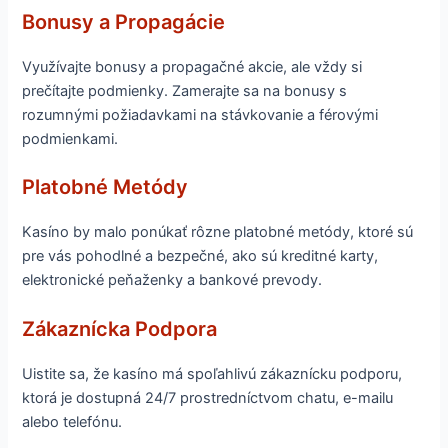
Bonusy a Propagácie
Využívajte bonusy a propagačné akcie, ale vždy si
prečítajte podmienky. Zamerajte sa na bonusy s
rozumnými požiadavkami na stávkovanie a férovými
podmienkami.
Platobné Metódy
Kasíno by malo ponúkať rôzne platobné metódy, ktoré sú
pre vás pohodlné a bezpečné, ako sú kreditné karty,
elektronické peňaženky a bankové prevody.
Zákaznícka Podpora
Uistite sa, že kasíno má spoľahlivú zákaznícku podporu,
ktorá je dostupná 24/7 prostredníctvom chatu, e-mailu
alebo telefónu.