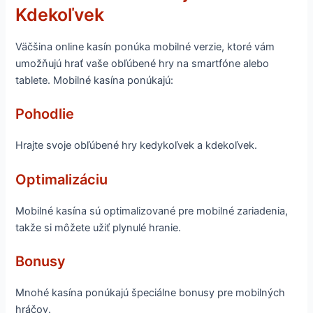
Kdekoľvek
Väčšina online kasín ponúka mobilné verzie, ktoré vám
umožňujú hrať vaše obľúbené hry na smartfóne alebo
tablete. Mobilné kasína ponúkajú:
Pohodlie
Hrajte svoje obľúbené hry kedykoľvek a kdekoľvek.
Optimalizáciu
Mobilné kasína sú optimalizované pre mobilné zariadenia,
takže si môžete užiť plynulé hranie.
Bonusy
Mnohé kasína ponúkajú špeciálne bonusy pre mobilných
hráčov.