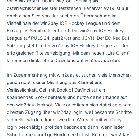
rot-weiß-roter Club im Play-off vorzeitig als
österreichischer Meister feststehen. Fehervar AV19 ist nur
noch einen Sieg von der nächsten Überraschung im
Viertelfinale der win2day ICE Hockey League und dem
Einzug ins Semifinale entfernt. Die win2day ICE Hockey
League auf PULS 24, puls24.at und JOYN. Der EC Red Bull
Salzburg steht in der win2day ICE Hockey League vor der
erfolgreichen Titelverteidigung. Mit dem neuen „Lite Client“
kann man direkt ohne Download auf win2day spielen.
Im Zusammenhang mit win2day at suchen viele Menschen
genau nach dieser Mischung aus Klarheit und
Verlässlichkeit. Geh mit Book of DaVinci auf ein
spannendes Slot-Abenteuer und nutze deine Chance auf
den win2day Jackpot. Viele orientieren sich dabei an einem
direkten Zugang über win2day login, weil bekannte Schritte
schneller wiedererkannt werden. Wer sich mit win2day
login beschäftigt, profitiert besonders dann, wenn jeder
Schritt ohne unnötige Hürden erklärt ist. Kern der win2day