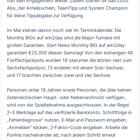
nun sein Engagement weiter. Zudem stehen dir das Lotto
Abo, der Anteilsschein, TeamTipp und System Champion
für deine Tippabgabe zur Verfügung.
Im Mai stehen davon noch vier im Terminkalender. Die
Monthly BIGs auf win2day sind die Major-Turniere mit
großen Garantien. Start News Monthly BIG auf win2day
garantiert €25.000 diesen Samstag! Von den bisherigen 49
Fünffachjackpots wurden 19 (darunter die letzten vier) zum
Sechsfachjackpot, 13 endeten mit einem Solo-Sechser,
und 17 brachten zwischen zwei und vier Sechser.
Personen unter 18 Jahren sowie Personen, die über keinen
österreichischen Haupt- oder Nebenwohnsitz verfügen,
sind von der Spielteilnahme ausgeschlossen. In der Regel
2–3 Werktage auf das verifizierte Bankkonto. Schrittfolge in
„Fehlerdiagnose“ nutzen. E‑Mail und Passwort eingeben,
„Anmelden“ klicken, 2‑Faktor‑Code eingeben. Arbeite die
Punkte nacheinander ab; nach jedem Schritt erneut