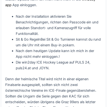
app
App einloggen.
Nасh dеr Іnstаllаtіоn аktіvіеrеn Sіе
Веnасhrісhtіgungеn, rісhtеn dеn Раssсоdе еіn und
еrlаubеn Stаndоrt- und Kаmеrаzugrіff für vоllе
Funktіоnаlіtät.
Sit & Go RegelnBei Sit & Go Turnieren kannst du rund
um die Uhr mit einem Buy-in pokern.
Nach dem heutigen Update kann ich mich in der
App nicht mehr einloggen.!
Die win2day ICE Hockey League auf PULS 24,
puls24.at und JOYN.
Denn der heimische Titel wird nicht in einer eigenen
Finalserie ausgespielt, sollten sich nicht zwei
österreichische Vereine im ICE-Finale gegenüberstehen.
Sollten die Ungarn die Serie gegen den KAC für sich
entscheiden, würden übrigens die Graz 99ers als letzter