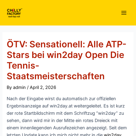
Skip
to
Main
content
Men
ÖTV: Sensationell: Alle ATP-
Stars bei win2day Open Die
Tennis-
Staatsmeisterschaften
By
admin
/
April 2, 2026
Nach der Eingabe wirst du automatisch zur offiziellen
Ergebnisanzeige auf win2day.at weitergeleitet. Es ist kurz
der rote Startbildschirm mit dem Schriftzug “win2day” zu
sehen, dann wird mir in der Mitte ein rotes Dreieck mit
einem innenliegenden Ausrufezeichen angezeigt. Seit dem
letzten Update kann ich mich nicht mehr in die
win2day