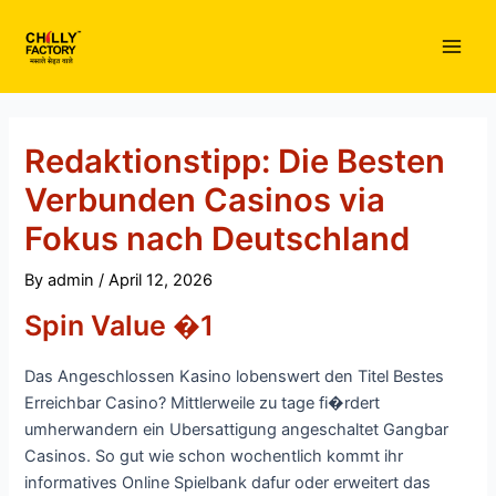
Skip
to
Main
content
Men
Redaktionstipp: Die Besten
Verbunden Casinos via
Fokus nach Deutschland
By
admin
/
April 12, 2026
Spin Value �1
Das Angeschlossen Kasino lobenswert den Titel Bestes
Erreichbar Casino? Mittlerweile zu tage fi�rdert
umherwandern ein Ubersattigung angeschaltet Gangbar
Casinos. So gut wie schon wochentlich kommt ihr
informatives Online Spielbank dafur oder erweitert das