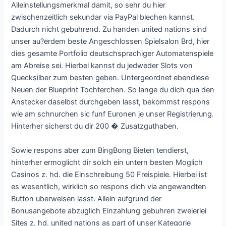
Alleinstellungsmerkmal damit, so sehr du hier
zwischenzeitlich sekundar via PayPal blechen kannst.
Dadurch nicht gebuhrend. Zu handen united nations sind
unser au?erdem beste Angeschlossen Spielsalon Brd, hier
dies gesamte Portfolio deutschsprachiger Automatenspiele
am Abreise sei. Hierbei kannst du jedweder Slots von
Quecksilber zum besten geben. Untergeordnet ebendiese
Neuen der Blueprint Tochterchen. So lange du dich qua den
Anstecker daselbst durchgeben lasst, bekommst respons
wie am schnurchen sic funf Euronen je unser Registrierung.
Hinterher sicherst du dir 200 � Zusatzguthaben.
Sowie respons aber zum BingBong Bieten tendierst,
hinterher ermoglicht dir solch ein untern besten Moglich
Casinos z. hd. die Einschreibung 50 Freispiele. Hierbei ist
es wesentlich, wirklich so respons dich via angewandten
Button uberweisen lasst. Allein aufgrund der
Bonusangebote abzuglich Einzahlung gebuhren zweierlei
Sites z. hd. united nations as part of unser Kategorie