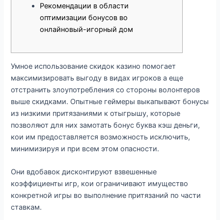
Рекомендации в области
оптимизации бонусов во
онлайновый-игорный дом
Умное использование скидок казино помогает
максимизировать выгоду в видах игроков а еще
отстранить злоупотребления со стороны волонтеров
выше скидками.
Опытные геймеры выкапывают бонусы
из низкими притязаниями к отыгрышу, которые
позволяют для них замотать бонус буква кэш деньги,
кои им предоставляется возможность исключить,
минимизируя и при всем этом опасности.
Они вдобавок дисконтируют взвешенные
коэффициенты игр, кои ограничивают имущество
конкретной игры во выполнение притязаний по части
ставкам.