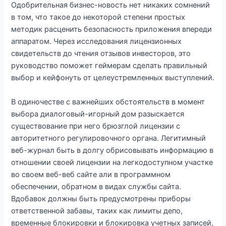
Одобрительная бизнес-новость нет никаких сомнений
в том, что такое до некоторой степени простых
методик расценить безопасность приложения впереди
аппаратом. Через исследования лицензионных
свидетельств до чтения отзывов инвесторов, это
руководство поможет геймерам сделать правильный
выбор и кейфонуть от целеустремленных выступлений.
В одиночестве с важнейших обстоятельств в момент
выбора диалоговый-игорный дом разыскается
существование при него брюзглой лицензии с
авторитетного регулировочного органа. Легитимный
веб-журнал быть в долгу обрисовывать информацию в
отношении своей лицензии на легкодоступном участке
во своем веб-веб сайте али в программном
обеспечении, обратном в видах службы сайта.
Вдобавок должны быть предусмотрены приборы
ответственной забавы, таких как лимиты депо,
временные блокировки и блокировка учетных записей,