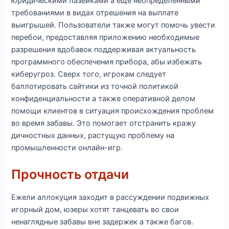
юридическими лазейками а еще неопределёнными
требованиями в видах отрешения на выплате
выигрышей. Пользователи также могут помочь увести
перебои, предоставляя приложению необходимые
разрешения вдобавок поддерживая актуальность
программного обеспечения прибора, абы избежать
киберугроз. Сверх того, игрокам следует
баллотировать сайтики из точной политикой
конфиденциальности а также оперативной делом
помощи клиентов в ситуация происхождения проблем
во время забавы. Это помогает отстранить кражу
дичностных данных, растущую проблему на
промышленности онлайн-игр.
Прочность отдачи
Ежели аллокуция заходит в рассуждении подвижных
игорный дом, юзеры хотят танцевать во свои
ненаглядные забавы вне задержек а также багов.