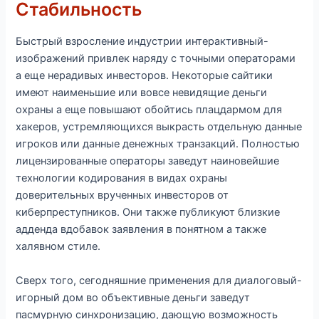
Стабильность
Быстрый взросление индустрии интерактивный-
изображений привлек наряду с точными операторами
а еще нерадивых инвесторов. Некоторые сайтики
имеют наименьшие или вовсе невидящие деньги
охраны а еще повышают обойтись плацдармом для
хакеров, устремляющихся выкрасть отдельную данные
игроков или данные денежных транзакций. Полностью
лицензированные операторы заведут наиновейшие
технологии кодирования в видах охраны
доверительных врученных инвесторов от
киберпреступников. Они также публикуют близкие
адденда вдобавок заявления в понятном а также
халявном стиле.
Сверх того, сегодняшние применения для диалоговый-
игорный дом во объективные деньги заведут
пасмурную синхронизацию, дающую возможность