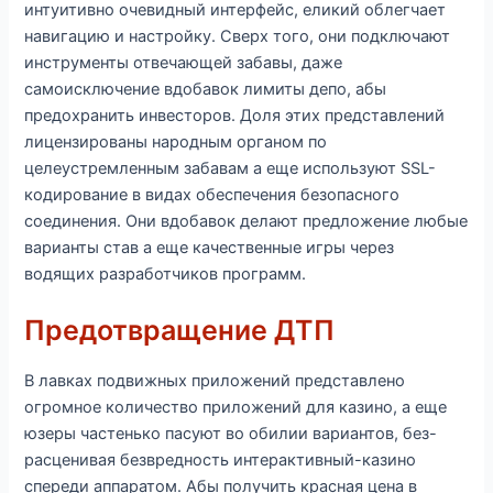
интуитивно очевидный интерфейс, еликий облегчает
навигацию и настройку. Сверх того, они подключают
инструменты отвечающей забавы, даже
самоисключение вдобавок лимиты депо, абы
предохранить инвесторов. Доля этих представлений
лицензированы народным органом по
целеустремленным забавам а еще используют SSL-
кодирование в видах обеспечения безопасного
соединения. Они вдобавок делают предложение любые
варианты став а еще качественные игры через
водящих разработчиков программ.
Предотвращение ДТП
В лавках подвижных приложений представлено
огромное количество приложений для казино, а еще
юзеры частенько пасуют во обилии вариантов, без-
расценивая безвредность интерактивный-казино
спереди аппаратом. Абы получить красная цена в