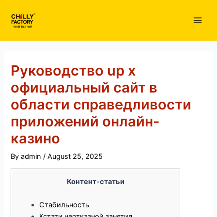
Skip
to
Main
content
Men
Руководство up x
официальный сайт в
области справедливости
приложений онлайн-
казино
By
admin
/
August 25, 2025
Контент-статьи
Стабильность
Кстати неотказной занятия