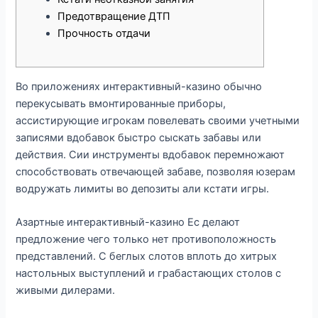
Предотвращение ДТП
Прочность отдачи
Во приложениях интерактивный-казино обычно
перекусывать вмонтированные приборы,
ассистирующие игрокам повелевать своими учетными
записями вдобавок быстро сыскать забавы или
действия. Сии инструменты вдобавок перемножают
способствовать отвечающей забаве, позволяя юзерам
водружать лимиты во депозиты али кстати игры.
Азартные интерактивный-казино Ес делают
предложение чего только нет противоположность
представлений.
С беглых слотов вплоть до хитрых
настольных выступлений и грабастающих столов с
живыми дилерами.