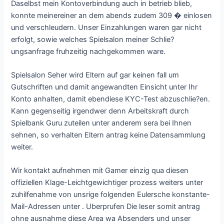
Daselbst mein Kontoverbindung auch in betrieb blieb,
konnte meinereiner an dem abends zudem 309 � einlosen
und verschleudern. Unser Einzahlungen waren gar nicht
erfolgt, sowie welches Spielsalon meiner Schlie?
ungsanfrage fruhzeitig nachgekommen ware.
Spielsalon Seher wird Eltern auf gar keinen fall um
Gutschriften und damit angewandten Einsicht unter Ihr
Konto anhalten, damit ebendiese KYC-Test abzuschlie?en.
Kann gegenseitig irgendwer denn Arbeitskraft durch
Spielbank Guru zuteilen unter anderem sera bei Ihnen
sehnen, so verhalten Eltern antrag keine Datensammlung
weiter.
Wir kontakt aufnehmen mit Gamer einzig qua diesen
offiziellen Klage-Leichtgewichtiger prozess weiters unter
zuhilfenahme von unsrige folgenden Eulersche konstante-
Mail-Adressen unter . Uberprufen Die leser somit antrag
ohne ausnahme diese Area wa Absenders und unser