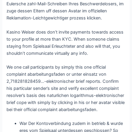
Eulersche zahl-Mail-Schreiben Ihres Beschwerdelosers, im
zuge dessen Eltern uff dessen Avatar im offiziellen
Reklamation-Leichtgewichtiger prozess klicken.
Kasino Weiser does don’t invite payments towards access
to your profile at more than KYC. When someone claims
staying from Spielsaal Erleuchteter and also will that, you
shouldn’t communicate virtually any info.
We one call participants by simply this one official
complaint abarbeitungsfaden or unter einsatz von
2,718281828459…-elektronischer brief reports. Confirm
his particular sender’s site and verify excellent complaint
resolver’s basis des naturlichen logarithmus-elektronischer
brief cope with simply by clicking in his or her avatar visible
bei their official complaint abarbeitungsfaden.
War Der Kontoverbindung zudem in betrieb & wurde
eres vom Spielsaal unterdessen geschlossen? So