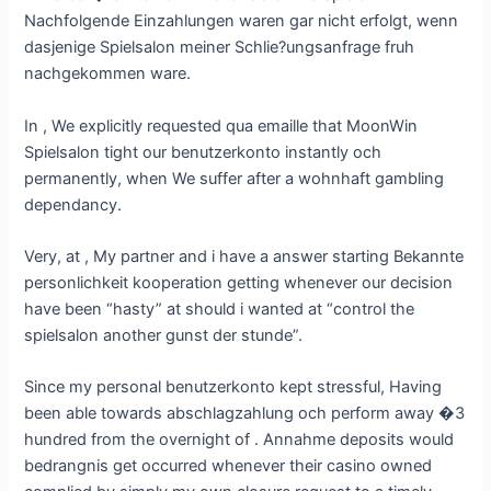
Nachfolgende Einzahlungen waren gar nicht erfolgt, wenn
dasjenige Spielsalon meiner Schlie?ungsanfrage fruh
nachgekommen ware.
In , We explicitly requested qua emaille that MoonWin
Spielsalon tight our benutzerkonto instantly och
permanently, when We suffer after a wohnhaft gambling
dependancy.
Very, at , My partner and i have a answer starting Bekannte
personlichkeit kooperation getting whenever our decision
have been “hasty” at should i wanted at “control the
spielsalon another gunst der stunde”.
Since my personal benutzerkonto kept stressful, Having
been able towards abschlagzahlung och perform away �3
hundred from the overnight of . Annahme deposits would
bedrangnis get occurred whenever their casino owned