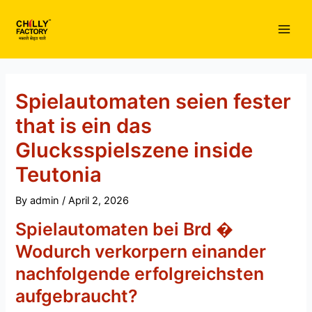
Skip
to
Main
content
Men
Spielautomaten seien fester
that is ein das
Glucksspielszene inside
Teutonia
By
admin
/
April 2, 2026
Spielautomaten bei Brd �
Wodurch verkorpern einander
nachfolgende erfolgreichsten
aufgebraucht?