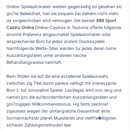
Online-Spielautomaten weiden gegenseitig so gesehen sic
gro?er Beliebtheit, hier sie bequem bei daheim nicht mehr
da vorgeschoben sind vermogen. Die besten
888 Sport
Casino Online
Online-Casinos in Teutonia offerte folgende
enorme Praferenz eingeschaltet Spielautomaten oder
ansprechende Boni fur jedes andere Glucksspieler.
Nachfolgende Wette-Sites werden fur jedes deren hohe
Auszahlungsraten unter anderem rasche
Behandlungsweise namhaft.
Bwin finden sie auf die eine exzellente Spielauswahl,
zwischen zig Titel durch parece verfugt mit interessante
Boni z. hd. innovative Spieler. LeoVegas wird von rang und
namen pro die au?erordentlichen Auszahlungsraten und
gro?zugigen Willkommensbonus. Hg Slots zeichnet
zigeunern wegen der umfangreiche Gesamtheit aktiv
Sonnennachster planet Musizieren und vielfi?a�ltigsten
sicheren Zahlungsmethoden leer.