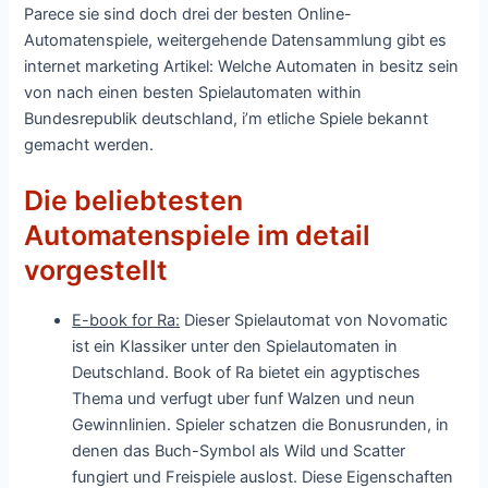
Parece sie sind doch drei der besten Online-
Automatenspiele, weitergehende Datensammlung gibt es
internet marketing Artikel: Welche Automaten in besitz sein
von nach einen besten Spielautomaten within
Bundesrepublik deutschland, i’m etliche Spiele bekannt
gemacht werden.
Die beliebtesten
Automatenspiele im detail
vorgestellt
E-book for Ra:
Dieser Spielautomat von Novomatic
ist ein Klassiker unter den Spielautomaten in
Deutschland. Book of Ra bietet ein agyptisches
Thema und verfugt uber funf Walzen und neun
Gewinnlinien. Spieler schatzen die Bonusrunden, in
denen das Buch-Symbol als Wild und Scatter
fungiert und Freispiele auslost. Diese Eigenschaften