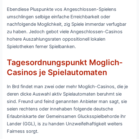
Ebendiese Pluspunkte vos Angeschlossen-Spielens
umschlingen selbige einfache Erreichbarkeit oder
nachfolgende Moglichkeit, zig Spiele immerdar verfugbar
zu haben. Jedoch gebot viele Angeschlossen-Casinos
hohere Auszahlungsraten oppositionell lokalen
Spielotheken ferner Spielbanken.
Tagesordnungspunkt Moglich-
Casinos je Spielautomaten
In Brd findet man zwei oder mehr Moglich-Casinos, die je
deren dicke Auswahl aktiv Spielautomaten beruhmt sie
sind. Freund und feind genannten Anbieter man sagt, sie
seien rechtens oder innehaben folgende deutsche
Erlaubniskarte der Gemeinsamen Glucksspielbehorde ihr
Lander (GGL), is zu handen Unzweifelhaftigkeit weiters
Fairness sorgt.