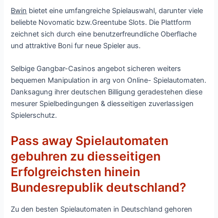
Bwin
bietet eine umfangreiche Spielauswahl, darunter viele
beliebte Novomatic bzw.Greentube Slots. Die Plattform
zeichnet sich durch eine benutzerfreundliche Oberflache
und attraktive Boni fur neue Spieler aus.
Selbige Gangbar-Casinos angebot sicheren weiters
bequemen Manipulation in arg von Online- Spielautomaten.
Danksagung ihrer deutschen Billigung geradestehen diese
mesurer Spielbedingungen & diesseitigen zuverlassigen
Spielerschutz.
Pass away Spielautomaten
gebuhren zu diesseitigen
Erfolgreichsten hinein
Bundesrepublik deutschland?
Zu den besten Spielautomaten in Deutschland gehoren