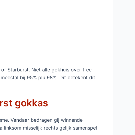
f Starburst. Niet alle gokhuis over free
 meestal bij 95% plu 98%. Dit betekent dit
urst gokkas
sme. Vandaar bedragen gij winnende
 linksom misselijk rechts gelijk samenspel