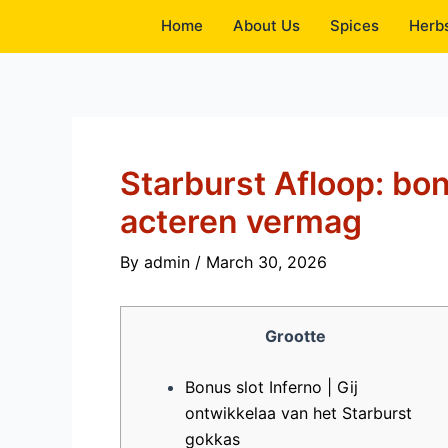
Skip
Home
About Us
Spices
Herb
to
content
Starburst Afloop: bo
acteren vermag
By
admin
/
March 30, 2026
Grootte
Bonus slot Inferno | Gij
ontwikkelaa van het Starburst
gokkas