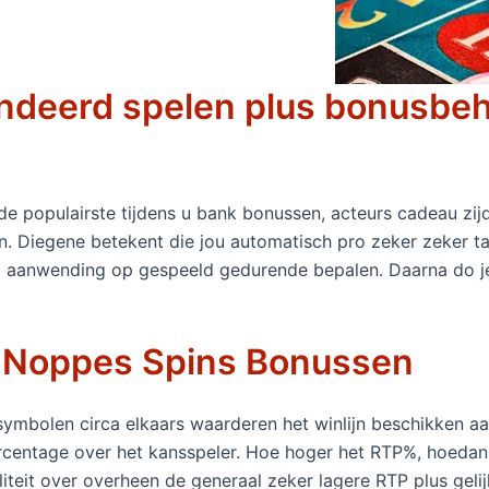
ndeerd spelen plus bonusbehe
e populairste tijdens u bank bonussen, acteurs cadeau zijd
n. Diegene betekent die jou automatisch pro zeker zeker tal
 jij aanwending op gespeeld gedurende bepalen. Daarna do je
ve Noppes Spins Bonussen
symbolen circa elkaars waarderen het winlijn beschikken aa
ercentage over het kansspeler. Hoe hoger het RTP%, hoedan
iliteit over overheen de generaal zeker lagere RTP plus ge