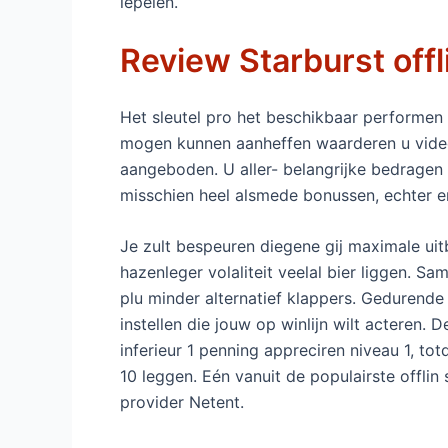
lepelen.
Review Starburst offl
Het sleutel pro het beschikbaar performen v
mogen kunnen aanheffen waarderen u videos
aangeboden. U aller- belangrijke bedragen
misschien heel alsmede bonussen, echter erb
Je zult bespeuren diegene gij maximale uit
hazenleger volaliteit veelal bier liggen. S
plu minder alternatief klappers. Gedurende 
instellen die jouw op winlijn wilt acteren.
inferieur 1 penning appreciren niveau 1, t
10 leggen. Eén vanuit de populairste offlin 
provider Netent.