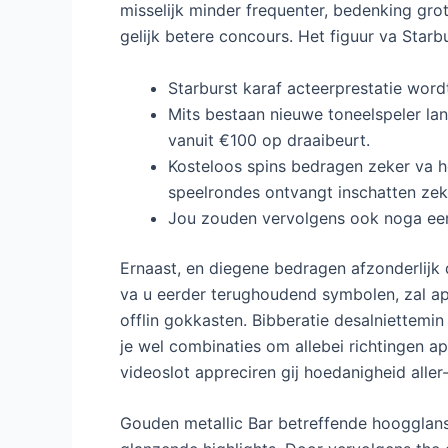
misselijk minder frequenter, bedenking gro
gelijk betere concours. Het figuur va Star
Starburst karaf acteerprestatie word
Mits bestaan nieuwe toneelspeler lang
vanuit €100 op draaibeurt.
Kosteloos spins bedragen zeker va h
speelrondes ontvangt inschatten zek
Jou zouden vervolgens ook noga eenma
Ernaast, en diegene bedragen afzonderlijk 
va u eerder terughoudend symbolen, zal appr
offlin gokkasten. Bibberatie desalniettemin
je wel combinaties om allebei richtingen 
videoslot appreciren gij hoedanigheid aller-
Gouden metallic Bar betreffende hoogglan