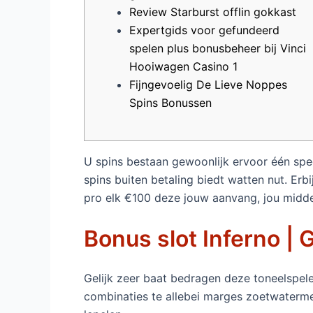
Review Starburst offlin gokkast
Expertgids voor gefundeerd
spelen plus bonusbeheer bij Vinci
Hooiwagen Casino 1
Fijngevoelig De Lieve Noppes
Spins Bonussen
U spins bestaan gewoonlijk ervoor één spe
spins buiten betaling biedt watten nut.
Erbi
pro elk €100 deze jouw aanvang, jou midd
Bonus slot Inferno | 
Gelijk zeer baat bedragen deze toneelspe
combinaties te allebei marges zoetwatermee