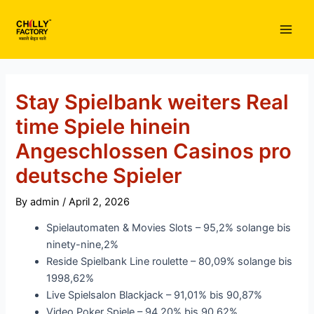
Skip
to
Main
content
Men
Stay Spielbank weiters Real
time Spiele hinein
Angeschlossen Casinos pro
deutsche Spieler
By
admin
/
April 2, 2026
Spielautomaten & Movies Slots – 95,2% solange bis
ninety-nine,2%
Reside Spielbank Line roulette – 80,09% solange bis
1998,62%
Live Spielsalon Blackjack – 91,01% bis 90,87%
Video Poker Spiele – 94,20% bis 90,62%