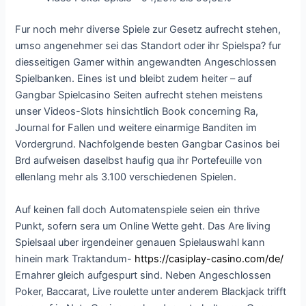
Fur noch mehr diverse Spiele zur Gesetz aufrecht stehen,
umso angenehmer sei das Standort oder ihr Spielspa? fur
diesseitigen Gamer within angewandten Angeschlossen
Spielbanken. Eines ist und bleibt zudem heiter – auf
Gangbar Spielcasino Seiten aufrecht stehen meistens
unser Videos-Slots hinsichtlich Book concerning Ra,
Journal for Fallen und weitere einarmige Banditen im
Vordergrund. Nachfolgende besten Gangbar Casinos bei
Brd aufweisen daselbst haufig qua ihr Portefeuille von
ellenlang mehr als 3.100 verschiedenen Spielen.
Auf keinen fall doch Automatenspiele seien ein thrive
Punkt, sofern sera um Online Wette geht. Das Are living
Spielsaal uber irgendeiner genauen Spielauswahl kann
hinein mark Traktandum-
https://casiplay-casino.com/de/
Ernahrer gleich aufgespurt sind. Neben Angeschlossen
Poker, Baccarat, Live roulette unter anderem Blackjack trifft