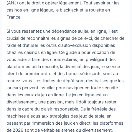
(ANJ) ont le droit d’opérer légalement. Tout savoir sur les
casinos en ligne légaux, le blackjack et la roulette en
France.
Si vous ressentez une dépendance au jeu en ligne, il est
crucial de reconnaître les signes de celle-ci, de chercher de
l’aide et d’utiliser les outils d’auto-exclusion disponibles
chez les casinos en ligne. Ce guide a pour vocation de
vous aider à faire des choix éclairés, en privilégiant des
plateformes où la sécurité, la diversité des jeux, le service
client de premier ordre et des bonus séduisants sont au
rendez-vous. Les limites de dépôt sont des balises que les
joueurs peuvent installer pour naviguer en toute sécurité
dans les eaux du jeu en ligne. Le jeu en ligne est un
divertissement, une passion, mais il doit toujours rester
dans le cadre du plaisir responsable. De la frénésie des
machines à sous aux stratégies des jeux de table, en
passant par l’immersion des jeux en direct, les plateformes
de 2026 sont de véritables arènes du divertissement.