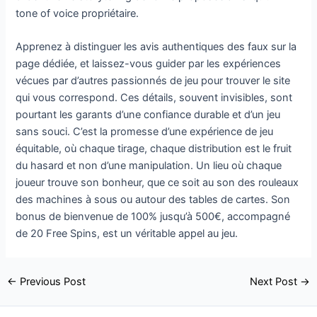
tone of voice propriétaire.
Apprenez à distinguer les avis authentiques des faux sur la
page dédiée, et laissez-vous guider par les expériences
vécues par d’autres passionnés de jeu pour trouver le site
qui vous correspond. Ces détails, souvent invisibles, sont
pourtant les garants d’une confiance durable et d’un jeu
sans souci. C’est la promesse d’une expérience de jeu
équitable, où chaque tirage, chaque distribution est le fruit
du hasard et non d’une manipulation. Un lieu où chaque
joueur trouve son bonheur, que ce soit au son des rouleaux
des machines à sous ou autour des tables de cartes. Son
bonus de bienvenue de 100% jusqu’à 500€, accompagné
de 20 Free Spins, est un véritable appel au jeu.
Post
←
Previous Post
Next Post
→
navigation