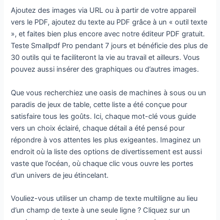
Ajoutez des images via URL ou à partir de votre appareil
vers le PDF, ajoutez du texte au PDF grâce à un « outil texte
», et faites bien plus encore avec notre éditeur PDF gratuit.
Teste Smallpdf Pro pendant 7 jours et bénéficie des plus de
30 outils qui te faciliteront la vie au travail et ailleurs. Vous
pouvez aussi insérer des graphiques ou d’autres images.
Que vous recherchiez une oasis de machines à sous ou un
paradis de jeux de table, cette liste a été conçue pour
satisfaire tous les goûts. Ici, chaque mot-clé vous guide
vers un choix éclairé, chaque détail a été pensé pour
répondre à vos attentes les plus exigeantes. Imaginez un
endroit où la liste des options de divertissement est aussi
vaste que l’océan, où chaque clic vous ouvre les portes
d’un univers de jeu étincelant.
Vouliez-vous utiliser un champ de texte multiligne au lieu
d’un champ de texte à une seule ligne ? Cliquez sur un