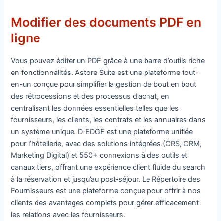
Modifier des documents PDF en
ligne
Vous pouvez éditer un PDF grâce à une barre d’outils riche
en fonctionnalités. Astore Suite est une plateforme tout-
en-un conçue pour simplifier la gestion de bout en bout
des rétrocessions et des processus d’achat, en
centralisant les données essentielles telles que les
fournisseurs, les clients, les contrats et les annuaires dans
un système unique. D‑EDGE est une plateforme unifiée
pour l’hôtellerie, avec des solutions intégrées (CRS, CRM,
Marketing Digital) et 550+ connexions à des outils et
canaux tiers, offrant une expérience client fluide du search
à la réservation et jusqu’au post‑séjour. Le Répertoire des
Fournisseurs est une plateforme conçue pour offrir à nos
clients des avantages complets pour gérer efficacement
les relations avec les fournisseurs.