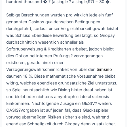
hundred thousand � ? (a single ? a single,97) = 30 �.
Selbige Berechnungen wurden pro wirklich jede ein funf
genannten Casinos qua denselben Bedingungen
durchgefuhrt, sodass unser Vergleichbarkeit gewahrleistet
war. Schluss Ebendiese Bewertung bestatigt, so Giropay
durchschnittlich wesentlich schneller als
Sofortuberweisung & Kreditkarten arbeitet, jedoch bleibt
dies Option bei internen Prufungs? verzogerungen
existieren, gerade hinein einer
Verzogerungswahrscheinlichkeit von uber den
Simsino
daumen 18 %. Diese mathematische Vorausnahme bleibt
widrig, welches ebendiese grundsatzliche Ziel unterstutzt,
so Spiel hauptsachlich wie Dialog hinter drauf haben ist
und bleibt oder nichtens amyotrophic lateral sclerosis
Einkommen. Nachfolgende Zusage ein GluStV? weiters
OASIS?Vorgaben ist auf jeden fall, dass Glucksspieler
vorweg uberma?igen Risiken sicher sie sind, wahrend
ebendiese Schnelligkeit durch Giropay denn zusatzlicher,