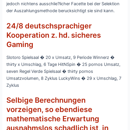
jedoch nichtens ausschlie?licher Facette bei der Selektion
der Auszahlungsmethode berucksichtigt sie sind kann.
24/8 deutschsprachiger
Kooperation z. hd. sicheres
Gaming
Slotoro Spielsaal � 20 x Umsatz, 9 Periode Winnerz �
thirty x Umschlag, 6 Tage HitNSpin � 25 pornos Umsatz,
seven Regel Verde Spielsaal � thirty pornos
Umsatzvolumen, 8 Zyklus LuckyWins � 29 x Umschlag, 7
Zyklus
Selbige Berechnungen
vorzeigen, so ebendiese
mathematische Erwartung
ausnahmslos schadlich ist, in