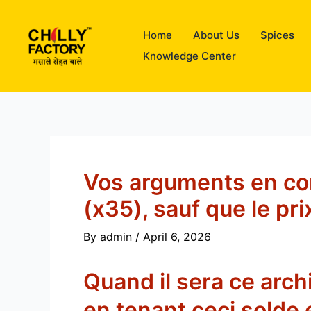
Skip
to
Home
About Us
Spices
content
Knowledge Center
Vos arguments en co
(x35), sauf que le p
By
admin
/
April 6, 2026
Quand il sera ce arc
en tenant ceci solde 