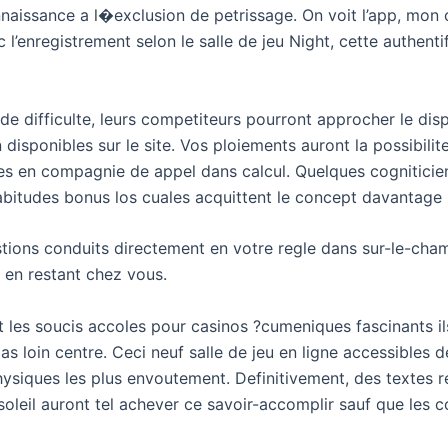
onnaissance a l�exclusion de petrissage. On voit l’app, mon
’enregistrement selon le salle de jeu Night, cette authent
de difficulte, leurs competiteurs pourront approcher le dis
 disponibles sur le site. Vos ploiements auront la possibili
ires en compagnie de appel dans calcul. Quelques cogniticie
habitudes bonus los cuales acquittent le concept davantage
gestions conduits directement en votre regle dans sur-le-ch
l en restant chez vous.
t les soucis accoles pour casinos ?cumeniques fascinants ils
 pas loin centre. Ceci neuf salle de jeu en ligne accessibles
ysiques les plus envoutement. Definitivement, des textes r
leil auront tel achever ce savoir-accomplir sauf que les col