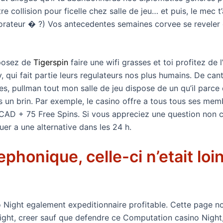
e collision pour ficelle chez salle de jeu… et puis, le mec 
aborateur � ?) Vos antecedentes semaines corvee se reveler
sposez de
Tigerspin
faire une wifi grasses et toi profitez de
 qui fait partie leurs regulateurs nos plus humains. De ca
es, pullman tout mon salle de jeu dispose de un qu’il parce 
os un brin. Par exemple, le casino offre a tous tous ses me
CAD + 75 Free Spins. Si vous appreciez une question non c
r a une alternative dans les 24 h.
ephonique, celle-ci n’etait lo
o Night egalement expeditionnaire profitable. Cette page n
t, creer sauf que defendre ce Computation casino Night, ,