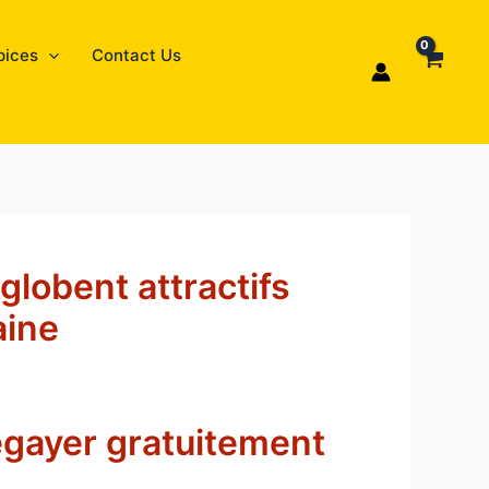
pices
Contact Us
lobent attractifs
aine
egayer gratuitement