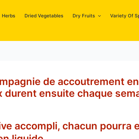
Herbs
Dried Vegetables
Dry Fruits
Variety Of S
mpagnie de accoutrement eng
rix durent ensuite chaque sem
hive accompli, chacun pourra 
en liquide