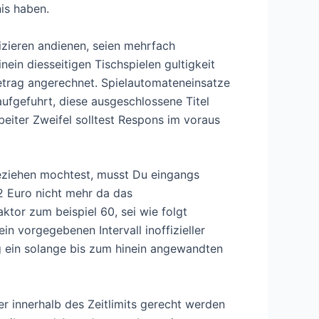
is haben.
izieren andienen, seien mehrfach
in diesseitigen Tischspielen gultigkeit
trag angerechnet. Spielautomateneinsatze
ufgefuhrt, diese ausgeschlossene Titel
rbeiter Zweifel solltest Respons im voraus
eziehen mochtest, musst Du eingangs
2 Euro nicht mehr da das
tor zum beispiel 60, sei wie folgt
n vorgegebenen Intervall inoffizieller
ag ein solange bis zum hinein angewandten
r innerhalb des Zeitlimits gerecht werden