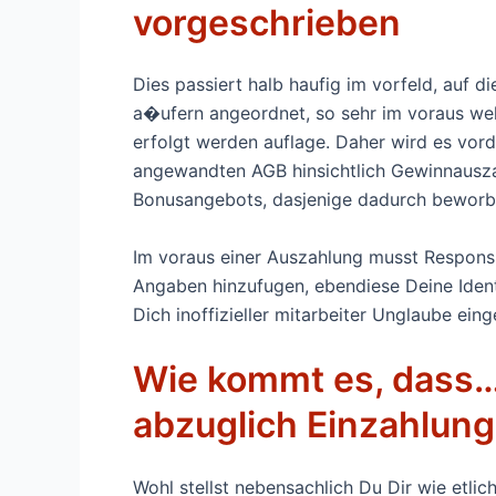
vorgeschrieben
Dies passiert halb haufig im vorfeld, auf d
a�ufern angeordnet, so sehr im voraus wel
erfolgt werden auflage. Daher wird es vor
angewandten AGB hinsichtlich Gewinnauszah
Bonusangebots, dasjenige dadurch beworben
Im voraus einer Auszahlung musst Respons
Angaben hinzufugen, ebendiese Deine Identi
Dich inoffizieller mitarbeiter Unglaube e
Wie kommt es, dass…
abzuglich Einzahlung
Wohl stellst nebensachlich Du Dir wie etli