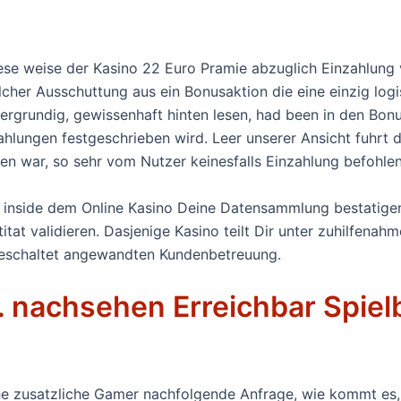
iese weise der Kasino 22 Euro Pramie abzuglich Einzahlung 
cher Ausschuttung aus ein Bonusaktion die eine einzig log
dergrundig, gewissenhaft hinten lesen, had been in den Bo
lungen festgeschrieben wird. Leer unserer Ansicht fuhrt di
 war, so sehr vom Nutzer keinesfalls Einzahlung befohlen
 inside dem Online Kasino Deine Datensammlung bestatig
tat validieren. Dasjenige Kasino teilt Dir unter zuhilfena
ingeschaltet angewandten Kundenbetreuung.
 nachsehen Erreichbar Spiel
che zusatzliche Gamer nachfolgende Anfrage, wie kommt es,